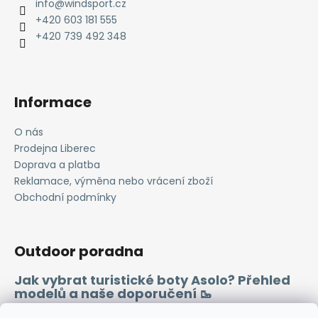
a
info
@
windsport.cz
t
+420 603 181 555
í
+420 739 492 348
Informace
O nás
Prodejna Liberec
Doprava a platba
Reklamace, výměna nebo vrácení zboží
Obchodní podmínky
Outdoor poradna
Jak vybrat turistické boty Asolo? Přehled
modelů a naše doporučení 🥾
Merino vlna 🐏