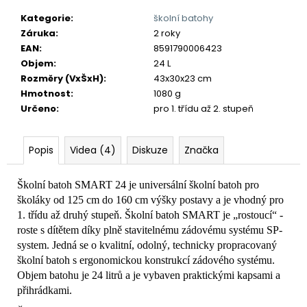
č
u
Kategorie
:
školní batohy
j
Záruka
:
2 roky
e
EAN
:
8591790006423
m
Objem
:
24 L
e
Rozměry (VxŠxH)
:
43x30x23 cm
Hmotnost
:
1080 g
Určeno
:
pro 1. třídu až 2. stupeň
Popis
Videa (4)
Diskuze
Značka
Školní batoh SMART 24 je universální školní batoh pro
školáky od 125 cm do 160 cm výšky postavy a je vhodný pro
1. třídu až druhý stupeň. Školní batoh SMART je „rostoucí“ -
roste s dítětem díky plně stavitelnému zádovému systému SP-
system. Jedná se o kvalitní, odolný, technicky propracovaný
školní batoh s ergonomickou konstrukcí zádového systému.
Objem batohu je 24 litrů a je vybaven praktickými kapsami a
přihrádkami.