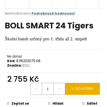
a
j
Průměrné
Neohodnoceno
Podrobnosti hodnocení
í
hodnocení
BOLL SMART 24 Tigers
produktu
t
je
?
0,0
z
Školní batoh určený pro 1. třídu až 2. stupeň
5
hvězdiček.
HLEDAT
Na dotaz
Kód:
8.116202075.08
Značka:
BOLL
D
2 755 Kč
o
Měrná
p
DO KOŠÍKU
cena:
o
r
u
Zeptat se
Hlídat
Sdílet