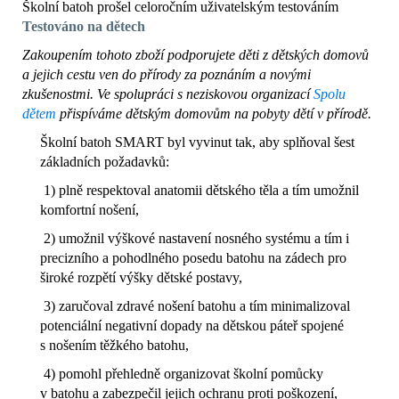
Školní batoh prošel celoročním uživatelským testováním
Testováno na dětech
Zakoupením tohoto zboží podporujete děti z dětských domovů
a jejich cestu ven do přírody za poznáním a novými
zkušenostmi. Ve spolupráci s neziskovou organizací
Spolu
dětem
přispíváme dětským domovům na pobyty dětí v přírodě.
Školní batoh SMART byl vyvinut tak, aby splňoval šest
základních požadavků:
1) plně respektoval anatomii dětského těla a tím umožnil
komfortní nošení,
2) umožnil výškové nastavení nosného systému a tím i
precizního a pohodlného posedu batohu na zádech pro
široké rozpětí výšky dětské postavy,
3) zaručoval zdravé nošení batohu a tím minimalizoval
potenciální negativní dopady na dětskou páteř spojené
s nošením těžkého batohu,
4) pomohl přehledně organizovat školní pomůcky
v batohu a zabezpečil jejich ochranu proti poškození,