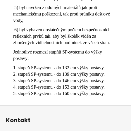
5) byl navržen z odolných materiálů jak proti
mechanickému poškození, tak proti průniku dešťové
vody,
6) byl vybaven dostatečným počtem bezpečnostních
reflexních prvků tak, aby byl školák viděn za
zhoršených viditelnostních podmínek ze všech stran.
Jednotlivé rozmezí stupňů SP-systemu do výšky
postavy:
1. stupeň SP-systemu - do 132 cm výšky postavy.
2. stupeň SP-systemu - do 139 cm výšky postavy.
3. stupeň SP-systemu - do 146 cm výšky postavy.
4. stupeň SP-systemu - do 153 cm výšky postavy.
5. stupeň SP-systemu - do 160 cm výšky postavy.
Z
á
Kontakt
p