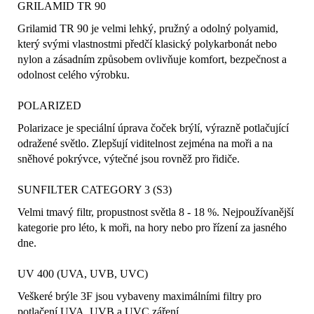
GRILAMID TR 90
Grilamid TR 90 je velmi lehký, pružný a odolný polyamid,
který svými vlastnostmi předčí klasický polykarbonát nebo
nylon a zásadním způsobem ovlivňuje komfort, bezpečnost a
odolnost celého výrobku.
POLARIZED
Polarizace je speciální úprava čoček brýlí, výrazně potlačující
odražené světlo. Zlepšují viditelnost zejména na moři a na
sněhové pokrývce, výtečné jsou rovněž pro řidiče.
SUNFILTER CATEGORY 3 (S3)
Velmi tmavý filtr, propustnost světla 8 - 18 %. Nejpoužívanější
kategorie pro léto, k moři, na hory nebo pro řízení za jasného
dne.
UV 400 (UVA, UVB, UVC)
Veškeré brýle 3F jsou vybaveny maximálními filtry pro
potlačení UVA, UVB a UVC záření.