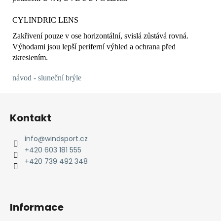
CYLINDRIC LENS
Zakřivení pouze v ose horizontální, svislá zůstává rovná.
Výhodami jsou lepší periferní výhled a ochrana před
zkreslením.
návod - sluneční brýle
Z
á
Kontakt
p
a
info
@
windsport.cz
t
+420 603 181 555
í
+420 739 492 348
Informace