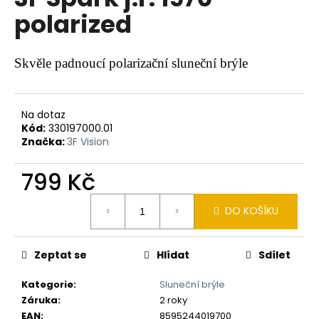
je
a
polarized
0,0
z
j
5
í
hvězdiček.
Skvěle padnoucí polarizační sluneční brýle
t
?
Na dotaz
Kód:
330197000.01
Značka:
3F Vision
HLEDAT
799 Kč
Měrná
DO KOŠÍKU
cena:
D
o
Zeptat se
Hlídat
Sdílet
p
o
Kategorie
:
Sluneční brýle
r
Záruka
:
2 roky
u
EAN
:
8595244019700