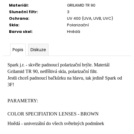
č
Materiál
:
GRILAMID TR 90
u
Sluneční filtr
:
3
j
Ochrana
:
UV 400 (UVA, UVB, UVC)
e
Skla
:
Polarizační
m
Barva skel
:
Hnědá
e
Popis
Diskuze
Spark j.r. - skvěle padnoucí polarizační brýle. Materiál
Grilamid TR 90, netříštivá skla, polarizační filtr.
Jestli chceš padnoucí bačkůrku na hlavu, tak jedině Spark od
3F!
PARAMETRY:
COLOR SPECIFIATION LENSES - BROWN
Hnědá - univerzální do všech světelných podmínek