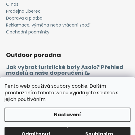
O nás
Prodejna Liberec
Doprava a platba
Reklamace, výměna nebo vrácení zboží
Obchodní podmínky
Outdoor poradna
Jak vybrat turistické boty Asolo? Přehled
modelů a naše doporučení 🥾
Merino vlna 🐏
Tento web používá soubory cookie. Dalším
procházením tohoto webu vyjadřujete souhlas s
jejich používáním.
Instagram
Facebook
Heureka.cz
Zboží.cz
Nastavení
Vytvořil Shoptet
Odmítnout
Souhlasím
Copyright 2026
WINDSPORT
. Všechna práva vyhrazena.