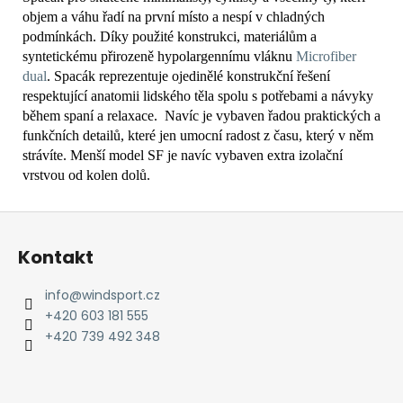
objem a váhu řadí na první místo a nespí v chladných
podmínkách. Díky použité konstrukci, materiálům a
syntetickému přirozeně hypolargennímu vláknu
Microfiber
dual
. Spacák reprezentuje ojedinělé konstrukční řešení
respektující anatomii lidského těla spolu s potřebami a návyky
během spaní a relaxace. Navíc je vybaven řadou praktických a
funkčních detailů, které jen umocní radost z času, který v něm
strávíte. Menší model SF je navíc vybaven extra izolační
vrstvou od kolen dolů.
Z
á
Kontakt
p
a
info
@
windsport.cz
t
+420 603 181 555
í
+420 739 492 348