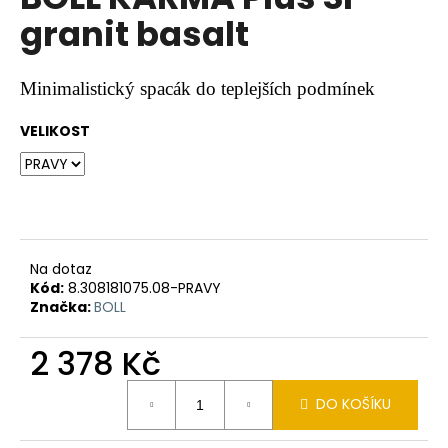
je
a
granit basalt
0,0
z
j
5
í
hvězdiček.
Minimalistický spacák do teplejších podmínek
t
?
VELIKOST
HLEDAT
Na dotaz
Kód:
8.308181075.08-PRAVY
Značka:
BOLL
D
o
2 378 Kč
p
o
Měrná
r
DO KOŠÍKU
cena:
u