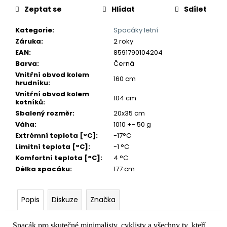
č
Zeptat se
Hlídat
Sdílet
u
j
Kategorie
:
Spacáky letní
e
Záruka
:
2 roky
m
EAN
:
8591790104204
e
Barva
:
Černá
Vnitřní obvod kolem
160 cm
hrudníku
:
Vnitřní obvod kolem
104 cm
kotníků
:
Sbalený rozměr
:
20x35 cm
Váha
:
1010 +- 50 g
Extrémní teplota [°C]
:
-17°C
Limitní teplota [°C]
:
-1 °C
Komfortní teplota [°C]
:
4 °C
Délka spacáku
:
177 cm
Popis
Diskuze
Značka
Spacák pro skutečné minimalisty, cyklisty a všechny ty, kteří