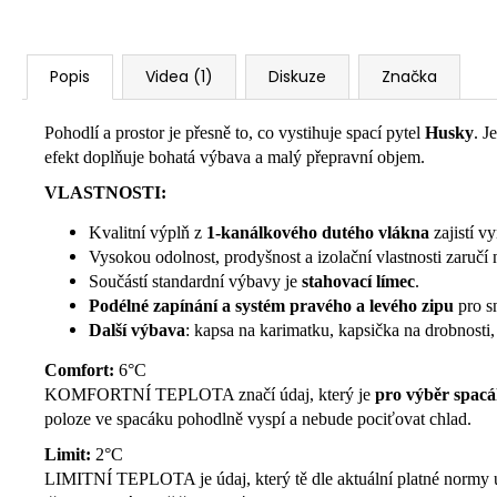
Popis
Videa (1)
Diskuze
Značka
Pohodlí a prostor je přesně to, co vystihuje spací pytel
Husky
. J
efekt doplňuje bohatá výbava a malý přepravní objem.
VLASTNOSTI:
Kvalitní výplň z
1-kanálkového dutého vlákna
zajistí v
Vysokou odolnost, prodyšnost a izolační vlastnosti zaručí ne
Součástí standardní výbavy je
stahovací límec
.
Podélné zapínání a systém pravého a levého zipu
pro s
Další výbava
: kapsa na karimatku, kapsička na drobnosti,
Comfort:
6°C
KOMFORTNÍ TEPLOTA značí údaj, který je
pro výběr spacá
poloze ve spacáku pohodlně vyspí a nebude pociťovat chlad.
Limit:
2°C
LIMITNÍ TEPLOTA je údaj, který tě dle aktuální platné normy