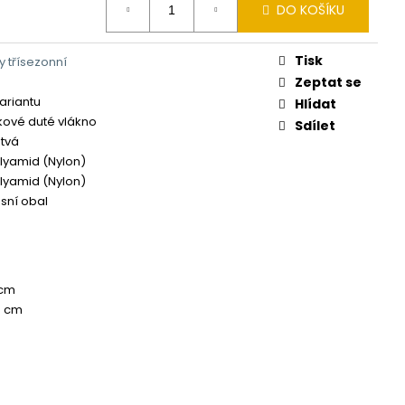
DO KOŠÍKU
Tisk
 třísezonní
Zeptat se
variantu
Hlídat
kové duté vlákno
Sdílet
tvá
lyamid (Nylon)
lyamid (Nylon)
sní obal
 cm
5 cm