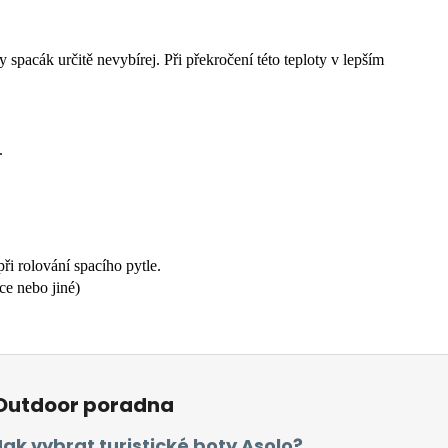
y spacák určitě nevybírej.
Při překročení této teploty v lepším
.
ři rolování spacího pytle.
ce nebo jiné)
Outdoor poradna
Jak vybrat turistické boty Asolo?