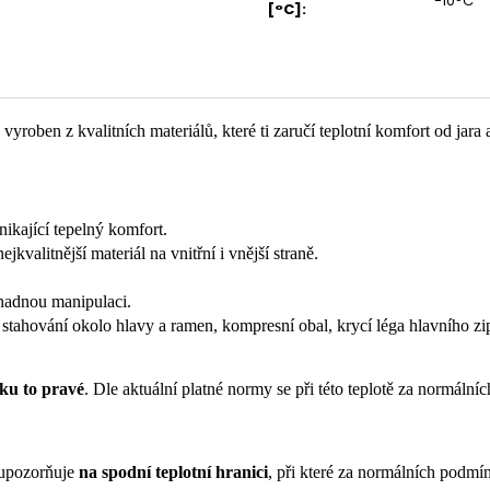
-10°C
[°C]
:
e vyroben z kvalitních materiálů, které ti zaručí teplotní komfort od j
ynikající tepelný komfort.
jkvalitnější materiál na vnitřní i vnější straně.
nadnou manipulaci.
 stahování okolo hlavy a ramen, kompresní obal, krycí léga hlavního zi
ku to pravé
. Dle aktuální platné normy se při této teplotě za normáln
 upozorňuje
na spodní teplotní hranici
, při které za normálních podmí