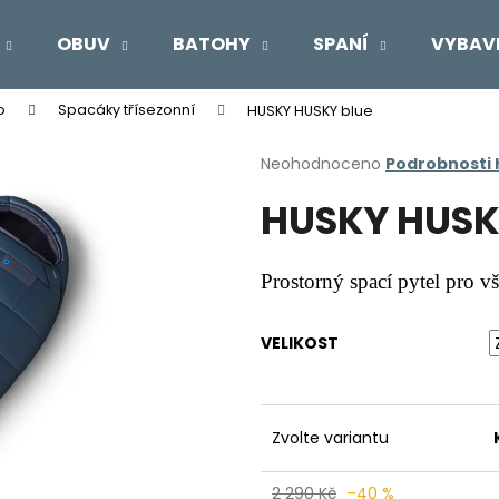
OBUV
BATOHY
SPANÍ
VYBAV
o
Spacáky třísezonní
HUSKY HUSKY blue
Co potřebujete najít?
Průměrné
Neohodnoceno
Podrobnosti
hodnocení
HUSKY HUSK
produktu
HLEDAT
je
0,0
z
Prostorný spací pytel pro v
5
Doporučujeme
hvězdiček.
VELIKOST
Zvolte variantu
2 290 Kč
–40 %