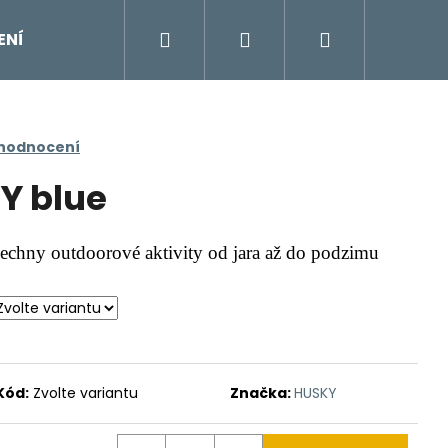
Hledat
Přihlášení
Nákupní
ENÍ
DOPLŇKY
Moje objednávka
Znač
košík
 hodnocení
Y blue
šechny outdoorové aktivity od jara až do podzimu
Kód:
Zvolte variantu
Značka:
HUSKY