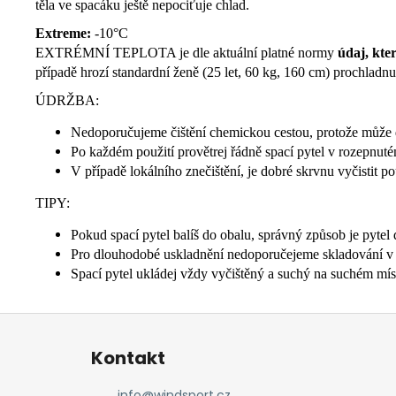
těla ve spacáku ještě nepociťuje chlad.
Extreme:
-10°C
EXTRÉMNÍ TEPLOTA je dle aktuální platné normy
údaj, kte
případě hrozí standardní ženě (25 let, 60 kg, 160 cm) prochladn
ÚDRŽBA:
Nedoporučujeme čištění chemickou cestou, protože může doj
Po každém použití provětrej řádně spací pytel v rozepnuté
V případě lokálního znečištění, je dobré skrvnu vyčistit
TIPY:
Pokud spací pytel balíš do obalu, správný způsob je pytel 
Pro dlouhodobé uskladnění nedoporučejeme skladování v oba
Spací pytel ukládej vždy vyčištěný a suchý na suchém míst
Z
á
Kontakt
p
a
info
@
windsport.cz