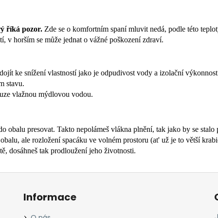
rý říká pozor.
Zde se o komfortním spaní mluvit nedá, podle této teplot
utí, v horším se může jednat o vážné poškození zdraví.
ít ke snížení vlastností jako je odpudivost vody a izolační výkonnost
m stavu.
 pouze vlažnou mýdlovou vodou.
do obalu presovat. Takto nepolámeš vlákna plnění, tak jako by se stalo p
lu, ale rozložení spacáku ve volném prostoru (at' už je to větší krabi
ě, dosáhneš tak prodloužení jeho životnosti.
Informace
O nás