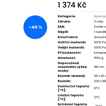
1 374 Kč
Měrná
cena:
Kategorie
:
Spacáky
Záruka
:
2 roky
–40 %
EAN
:
Zvolte 
Náplň
:
1-kanál
Konstrukce
:
dvouvrs
Vnitřní materiál
:
100% Po
Vnější materiál
:
100% Po
Příslušenství
:
kompre
Hmotnost
:
1550 g
Doporučená
maximální výška
195 cm
osoby
:
Rozměr sbalený
:
35 x 20
Rozměr
:
220 x 8
Komfortní teplota
6°C
[°C]
:
Limitní teplota
2°C
[°C]
:
Extrémní teplota