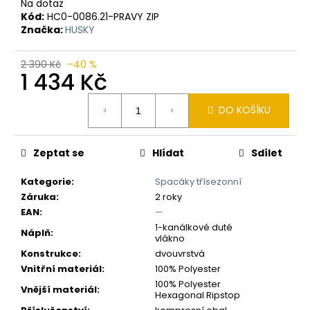
č
Na dotaz
u
Kód:
HC0-0086.21-PRAVY ZIP
Značka:
HUSKY
j
e
m
2 390 Kč
–40 %
1 434 Kč
e
Měrná
DO KOŠÍKU
cena:
Zeptat se
Hlídat
Sdílet
Kategorie
:
Spacáky třísezonní
Záruka
:
2 roky
EAN
:
—
1-kanálkové duté
Náplň
:
vlákno
Konstrukce
:
dvouvrstvá
Vnitřní materiál
:
100% Polyester
100% Polyester
Vnější materiál
:
Hexagonal Ripstop