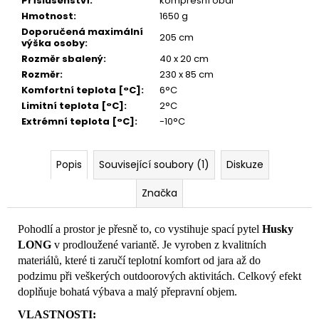
Příslušenství
:
kompresní obal
Hmotnost
:
1650 g
Doporučená maximální
205 cm
výška osoby
:
Rozměr sbalený
:
40 x 20 cm
Rozměr
:
230 x 85 cm
Komfortní teplota [°C]
:
6°C
Limitní teplota [°C]
:
2°C
Extrémní teplota [°C]
:
-10°C
Popis
Související soubory (1)
Diskuze
Značka
Pohodlí a prostor je přesně to, co vystihuje spací pytel
Husky
LONG
v prodloužené variantě. Je vyroben z kvalitních
materiálů, které ti zaručí teplotní komfort od jara až do
podzimu při veškerých outdoorových aktivitách. Celkový efekt
doplňuje bohatá výbava a malý přepravní objem.
VLASTNOSTI: