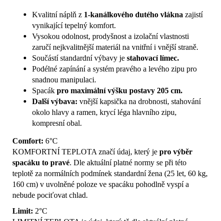
Kvalitní náplň z
1-kanálkového dutého vlákna
zajistí
vynikající tepelný komfort.
Vysokou odolnost, prodyšnost a izolační vlastnosti
zaručí nejkvalitnější materiál na vnitřní i vnější straně.
Součástí standardní výbavy je
stahovací límec.
Podélné zapínání a systém pravého a levého zipu pro
snadnou manipulaci.
Spacák
pro maximální výšku postavy 205 cm.
Další výbava:
vnější kapsička na drobnosti, stahování
okolo hlavy a ramen, krycí léga hlavního zipu,
kompresní obal.
Comfort:
6°C
KOMFORTNÍ TEPLOTA značí údaj, který je
pro výběr
spacáku to pravé
. Dle aktuální platné normy se při této
teplotě za normálních podmínek standardní žena (25 let, 60 kg,
160 cm) v uvolněné poloze ve spacáku pohodlně vyspí a
nebude pociťovat chlad.
Limit:
2°C