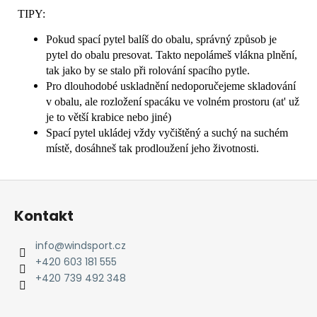
TIPY:
Pokud spací pytel balíš do obalu, správný způsob je
pytel do obalu presovat. Takto nepolámeš vlákna plnění,
tak jako by se stalo při rolování spacího pytle.
Pro dlouhodobé uskladnění nedoporučejeme skladování
v obalu, ale rozložení spacáku ve volném prostoru (at' už
je to větší krabice nebo jiné)
Spací pytel ukládej vždy vyčištěný a suchý na suchém
místě, dosáhneš tak prodloužení jeho životnosti.
Z
á
Kontakt
p
a
info
@
windsport.cz
t
+420 603 181 555
í
+420 739 492 348