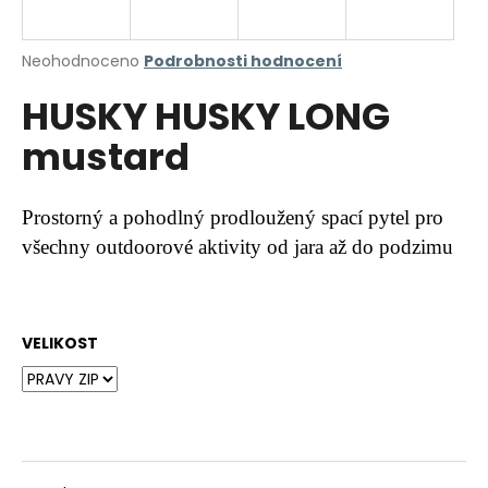
a
j
Průměrné
Neohodnoceno
Podrobnosti hodnocení
í
hodnocení
HUSKY HUSKY LONG
produktu
t
je
?
mustard
0,0
z
5
hvězdiček.
Prostorný a pohodlný prodloužený spací pytel pro
všechny outdoorové aktivity od jara až do podzimu
HLEDAT
VELIKOST
D
o
p
o
r
u