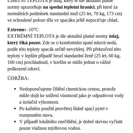
LIMITNÍ TEPLOTA je údaj, který tě dle aktuální platné
normy upozorňuje
na spodní teplotní hranici
, při které za
normálních podmínek standardní muž (25 let, 70 kg, 173 cm)
ve schoulené poloze těla ve spacáku ještě nepociťuje chlad.
Extreme:
-10°C
EXTRÉMNÍ TEPLOTA je dle aktuální platné normy
údaj,
který říká pozor.
Zde se o komfortním spaní mluvit nedá,
podle této teploty spacák určitě nevybírej.
Při překročení této
teploty v lepším případě hrozí standardní ženě (25 let, 60 kg,
160 cm) prochladnutí, v horším se může jednat o vážné
poškození zdraví.
ÚDRŽBA:
Nedoporučujeme čištění chemickou cestou, protože
může dojít ke snížení vlastností jako je odpudivost vody
a izolační výkonnost.
Po každém použití provětrej řádně spací pytel v
rozepnutém stavu.
V případě lokálního znečištění, je dobré skrvnu vyčistit
pouze vlažnou mýdlovou vodou.