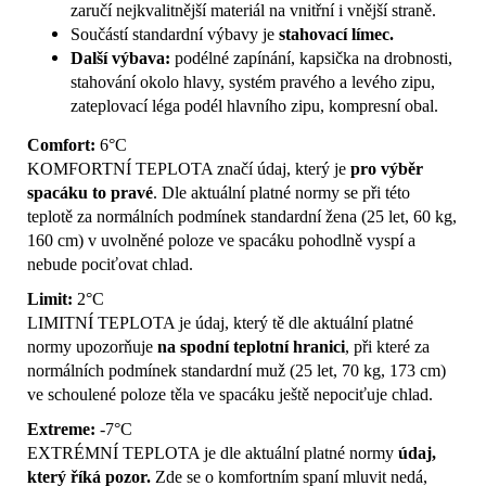
zaručí nejkvalitnější materiál na vnitřní i vnější straně.
Součástí standardní výbavy je
stahovací límec.
Další výbava:
podélné zapínání, kapsička na drobnosti,
stahování okolo hlavy, systém pravého a levého zipu,
zateplovací léga podél hlavního zipu, kompresní obal.
Comfort:
6°C
KOMFORTNÍ TEPLOTA značí údaj, který je
pro výběr
spacáku to pravé
. Dle aktuální platné normy se při této
teplotě za normálních podmínek standardní žena (25 let, 60 kg,
160 cm) v uvolněné poloze ve spacáku pohodlně vyspí a
nebude pociťovat chlad.
Limit:
2°C
LIMITNÍ TEPLOTA je údaj, který tě dle aktuální platné
normy upozorňuje
na spodní teplotní hranici
, při které za
normálních podmínek standardní muž (25 let, 70 kg, 173 cm)
ve schoulené poloze těla ve spacáku ještě nepociťuje chlad.
Extreme:
-7°C
EXTRÉMNÍ TEPLOTA je dle aktuální platné normy
údaj,
který říká pozor.
Zde se o komfortním spaní mluvit nedá,