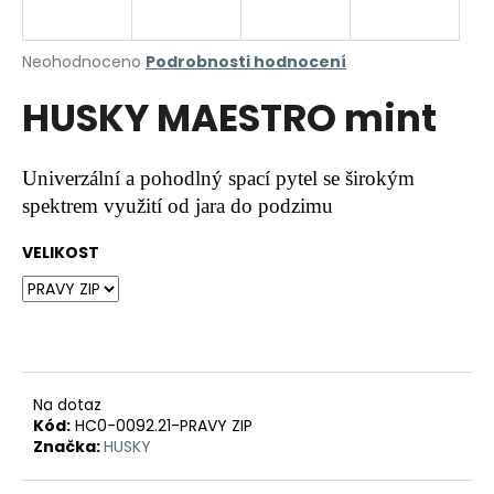
a
j
Průměrné
Neohodnoceno
Podrobnosti hodnocení
í
hodnocení
HUSKY MAESTRO mint
produktu
t
je
?
0,0
z
Univerzální a pohodlný spací pytel se širokým
5
spektrem využití od jara do podzimu
hvězdiček.
VELIKOST
HLEDAT
D
o
p
Na dotaz
o
Kód:
HC0-0092.21-PRAVY ZIP
r
Značka:
HUSKY
u