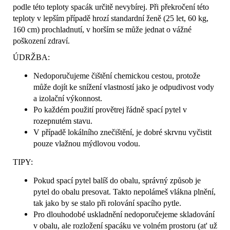
podle této teploty spacák určitě nevybírej.
Při překročení této
teploty v lepším případě hrozí standardní ženě (25 let, 60 kg,
160 cm) prochladnutí, v horším se může jednat o vážné
poškození zdraví.
ÚDRŽBA:
Nedoporučujeme čištění chemickou cestou, protože
může dojít ke snížení vlastností jako je odpudivost vody
a izolační výkonnost.
Po každém použití provětrej řádně spací pytel v
rozepnutém stavu.
V případě lokálního znečištění, je dobré skrvnu vyčistit
pouze vlažnou mýdlovou vodou.
TIPY:
Pokud spací pytel balíš do obalu, správný způsob je
pytel do obalu presovat. Takto nepolámeš vlákna plnění,
tak jako by se stalo při rolování spacího pytle.
Pro dlouhodobé uskladnění nedoporučejeme skladování
v obalu, ale rozložení spacáku ve volném prostoru (at' už