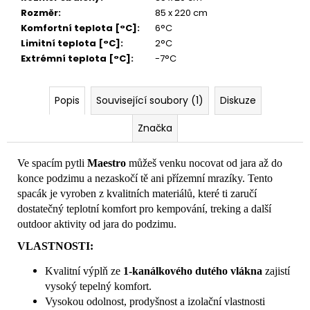
Rozměr
:
85 x 220 cm
Komfortní teplota [°C]
:
6°C
Limitní teplota [°C]
:
2°C
Extrémní teplota [°C]
:
-7°C
Popis
Související soubory (1)
Diskuze
Značka
Ve spacím pytli
Maestro
můžeš venku
nocovat od jara až do
konce podzimu a nezaskočí tě ani přízemní mrazíky. Tento
spacák je vyroben z kvalitních materiálů, které ti zaručí
dostatečný teplotní komfort pro kempování, treking a další
outdoor aktivity od jara do podzimu.
VLASTNOSTI:
Kvalitní výplň ze
1-kanálkového dutého vlákna
zajistí
vysoký tepelný komfort.
Vysokou odolnost, prodyšnost a izolační vlastnosti