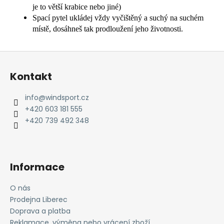
je to větší krabice nebo jiné)
Spací pytel ukládej vždy vyčištěný a suchý na suchém
místě, dosáhneš tak prodloužení jeho životnosti.
Z
á
Kontakt
p
a
info
@
windsport.cz
t
+420 603 181 555
í
+420 739 492 348
Informace
O nás
Prodejna Liberec
Doprava a platba
Reklamace, výměna nebo vrácení zboží