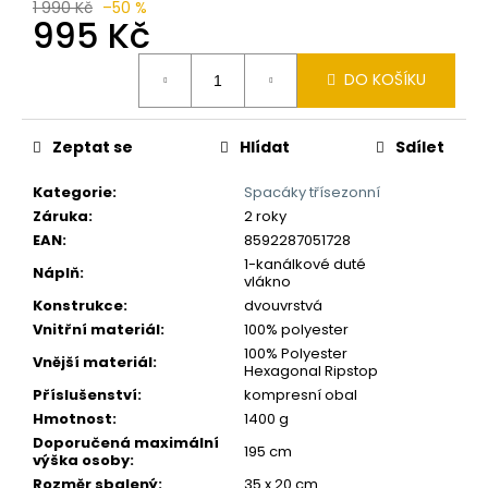
č
1 990 Kč
–50 %
995 Kč
u
j
Měrná
e
DO KOŠÍKU
cena:
m
e
Zeptat se
Hlídat
Sdílet
Kategorie
:
Spacáky třísezonní
Záruka
:
2 roky
EAN
:
8592287051728
1-kanálkové duté
Náplň
:
vlákno
Konstrukce
:
dvouvrstvá
Vnitřní materiál
:
100% polyester
100% Polyester
Vnější materiál
:
Hexagonal Ripstop
Příslušenství
:
kompresní obal
Hmotnost
:
1400 g
Doporučená maximální
195 cm
výška osoby
:
Rozměr sbalený
:
35 x 20 cm