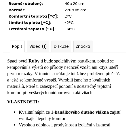
Rozměr sbalený
:
40 x 20 cm
Rozměr
:
220 x 85 cm
Komfortní teplota [°C]
:
2°C
Limitní teplota [°C]
:
-2°C
Extrémní teplota [°C]
:
-14°C
Popis
Videa (1)
Diskuze
Značka
Spací pytel
Ruby
ti bude spolehlivým parťákem, pokud se
kempování a výletů do přírody nechceš vzdát, ani když udeří
první mrazíky. V tomto spacáku je totiž bez problému přečkáš
a ještě se komfortně vyspíš. Vyrobili jsme ho z kvalitních
materiálů, které ti zabezpečí pohodlí a dostatečný teplotní
komfort při veškerých outdoorových aktivitách.
VLASTNOSTI:
Kvalitní náplň ze
1-kanálkového dutého vlákna
zajistí
vynikající tepelný komfort.
Vysokou odolnost, prodyšnost a izolační vlastnosti