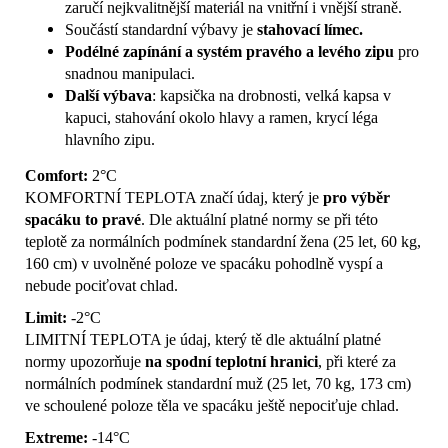
zaručí nejkvalitnější materiál na vnitřní i vnější straně.
Součástí standardní výbavy je
stahovací límec.
Podélné zapínání a systém pravého a levého zipu
pro
snadnou manipulaci.
Další výbava
: kapsička na drobnosti, velká kapsa v
kapuci, stahování okolo hlavy a ramen, krycí léga
hlavního zipu.
Comfort:
2°C
KOMFORTNÍ TEPLOTA značí údaj, který je
pro výběr
spacáku to pravé
. Dle aktuální platné normy se při této
teplotě za normálních podmínek standardní žena (25 let, 60 kg,
160 cm) v uvolněné poloze ve spacáku pohodlně vyspí a
nebude pociťovat chlad.
Limit:
-2°C
LIMITNÍ TEPLOTA je údaj, který tě dle aktuální platné
normy upozorňuje
na spodní teplotní hranici
, při které za
normálních podmínek standardní muž (25 let, 70 kg, 173 cm)
ve schoulené poloze těla ve spacáku ještě nepociťuje chlad.
Extreme:
-14°C