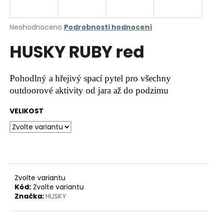
a
j
Průměrné
Neohodnoceno
Podrobnosti hodnocení
í
hodnocení
HUSKY RUBY red
produktu
t
je
?
0,0
z
Pohodlný a hřejivý spací pytel pro všechny
5
outdoorové aktivity od jara až do podzimu
hvězdiček.
VELIKOST
HLEDAT
D
o
p
Zvolte variantu
o
Kód:
Zvolte variantu
r
Značka:
HUSKY
u