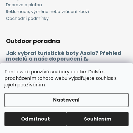
Doprava a platba
Reklamace, výměna nebo vrácení zboží
Obchodní podmínky
Outdoor poradna
Jak vybrat turistické boty Asolo? Přehled
modelů a naše doporučení 🥾
Merino vlna 🐏
Tento web používá soubory cookie. Dalším
procházením tohoto webu vyjadřujete souhlas s
jejich používáním.
Instagram
Facebook
Heureka.cz
Zboží.cz
Nastavení
Vytvořil Shoptet
Odmítnout
Souhlasím
Copyright 2026
WINDSPORT
. Všechna práva vyhrazena.
🔷TUTO SOBOTU ZAVŘENO🔷