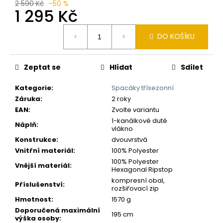
č
2 590 Kč
–50 %
1 295 Kč
u
j
Měrná
e
DO KOŠÍKU
cena:
m
e
Zeptat se
Hlídat
Sdílet
Kategorie
:
Spacáky třísezonní
Záruka
:
2 roky
EAN
:
Zvolte variantu
1-kanálkové duté
Náplň
:
vlákno
Konstrukce
:
dvouvrstvá
Vnitřní materiál
:
100% Polyester
100% Polyester
Vnější materiál
:
Hexagonal Ripstop
kompresní obal,
Příslušenství
:
rozšiřovací zip
Hmotnost
:
1570 g
Doporučená maximální
195 cm
výška osoby
: