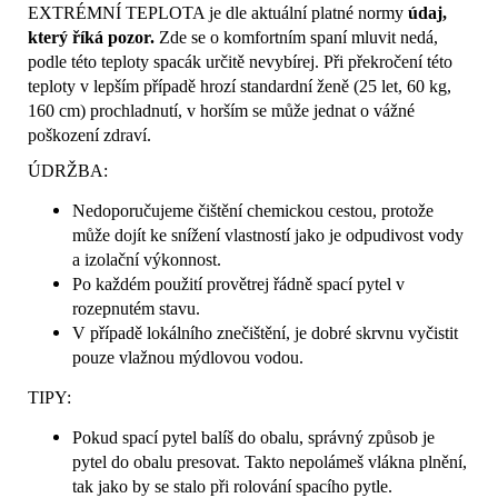
EXTRÉMNÍ TEPLOTA je dle aktuální platné normy
údaj,
který říká pozor.
Zde se o komfortním spaní mluvit nedá,
podle této teploty spacák určitě nevybírej.
Při překročení této
teploty v lepším případě hrozí standardní ženě (25 let, 60 kg,
160 cm) prochladnutí, v horším se může jednat o vážné
poškození zdraví.
ÚDRŽBA:
Nedoporučujeme čištění chemickou cestou, protože
může dojít ke snížení vlastností jako je odpudivost vody
a izolační výkonnost.
Po každém použití provětrej řádně spací pytel v
rozepnutém stavu.
V případě lokálního znečištění, je dobré skrvnu vyčistit
pouze vlažnou mýdlovou vodou.
TIPY:
Pokud spací pytel balíš do obalu, správný způsob je
pytel do obalu presovat. Takto nepolámeš vlákna plnění,
tak jako by se stalo při rolování spacího pytle.