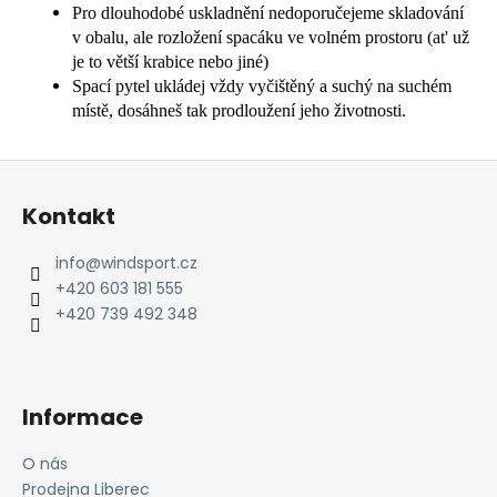
Pro dlouhodobé uskladnění nedoporučejeme skladování
v obalu, ale rozložení spacáku ve volném prostoru (at' už
je to větší krabice nebo jiné)
Spací pytel ukládej vždy vyčištěný a suchý na suchém
místě, dosáhneš tak prodloužení jeho životnosti.
Z
á
Kontakt
p
a
info
@
windsport.cz
t
+420 603 181 555
í
+420 739 492 348
Informace
O nás
Prodejna Liberec