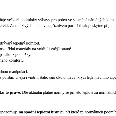
e veškeré podmínky výbavy pro pobyt ve skutečně náročných klimat
ekt. Za mrazivých nocí i v nepříznivém počasí ti tak poskytne příjem
nebývalý tepelný komfort.
votřídní materiály na vnitřní i vnější straně.
spacáku z podložky.
lného komfortu.
dnou manipulaci.
a polštář, vnější i vnitřní stahování okolo hlavy, krycí léga hlavního zip
ku to pravé
. Dle aktuální platné normy se při této teplotě za normáln
 upozorňuje
na spodní teplotní hranici
, při které za normálních podmí