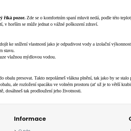
rý říká pozor.
Zde se o komfortním spaní mluvit nedá, podle této teplot
utí, v horším se může jednat o vážné poškození zdraví.
ít ke snížení vlastností jako je odpudivost vody a izolační výkonnost
m stavu.
 pouze vlažnou mýdlovou vodou.
do obalu presovat. Takto nepolámeš vlákna plnění, tak jako by se stalo p
lu, ale rozložení spacáku ve volném prostoru (at' už je to větší krabi
ě, dosáhneš tak prodloužení jeho životnosti.
Informace
O nás