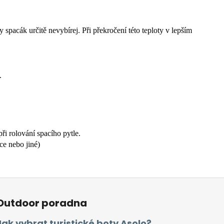
y spacák určitě nevybírej.
Při překročení této teploty v lepším
.
ři rolování spacího pytle.
ce nebo jiné)
Outdoor poradna
Jak vybrat turistické boty Asolo?