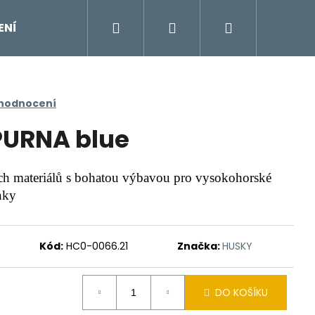
Hledat
Přihlášení
Nákupní
ENÍ
DOPLŇKY
Moje objednávka
Znač
košík
 hodnocení
URNA blue
ních materiálů s bohatou výbavou pro vysokohorské
nky
Kód:
HC0-0066.21
Značka:
HUSKY
DO KOŠÍKU