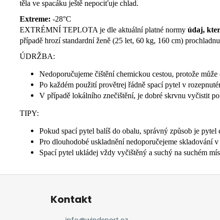
těla ve spacáku ještě nepociťuje chlad.
Extreme:
-28°C
EXTRÉMNÍ TEPLOTA je dle aktuální platné normy
údaj, kte
případě hrozí standardní ženě (25 let, 60 kg, 160 cm) prochladn
ÚDRŽBA:
Nedoporučujeme čištění chemickou cestou, protože může doj
Po každém použití provětrej řádně spací pytel v rozepnuté
V případě lokálního znečištění, je dobré skrvnu vyčistit
TIPY:
Pokud spací pytel balíš do obalu, správný způsob je pytel 
Pro dlouhodobé uskladnění nedoporučejeme skladování v oba
Spací pytel ukládej vždy vyčištěný a suchý na suchém míst
Z
á
Kontakt
p
a
info
@
windsport.cz