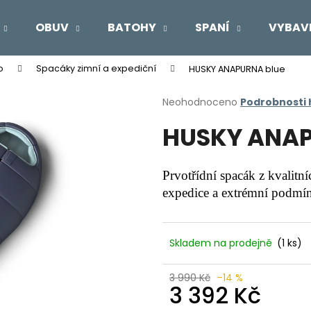
OBUV
BATOHY
SPANÍ
VYBAV
o
Spacáky zimní a expediční
HUSKY ANAPURNA blue
Co potřebujete najít?
Průměrné
Neohodnoceno
Podrobnosti
hodnocení
HUSKY ANAP
produktu
HLEDAT
je
0,0
z
Prvotřídní spacák z kvalit
5
Doporučujeme
expedice a extrémní podmí
hvězdiček.
Skladem na prodejně
(1 ks)
3 990 Kč
–14 %
3 392 Kč