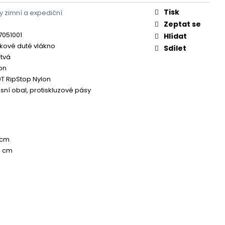
Tisk
 zimní a expediční
Zeptat se
7051001
Hlídat
kové duté vlákno
Sdílet
tvá
lon
T RipStop Nylon
ní obal, protiskluzové pásy
 cm
0 cm