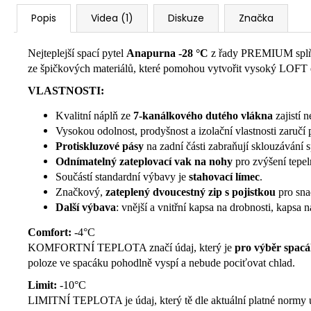
Popis
Videa (1)
Diskuze
Značka
Nejteplejší spací pytel
Anapurna -28 °C
z řady PREMIUM splňuj
ze špičkových materiálů, které pomohou vytvořit vysoký LOFT ef
VLASTNOSTI:
Kvalitní náplň ze
7-kanálkového dutého vlákna
zajistí 
Vysokou odolnost, prodyšnost a izolační vlastnosti zaručí pr
Protiskluzové pásy
na zadní části zabraňují sklouzávání 
Odnímatelný zateplovací vak na nohy
pro zvýšení tepe
Součástí standardní výbavy je
stahovací límec
.
Značkový,
zateplený dvoucestný zip s pojistkou
pro sna
Další výbava
: vnější a vnitřní kapsa na drobnosti, kapsa n
Comfort:
-4°C
KOMFORTNÍ TEPLOTA značí údaj, který je
pro výběr spacá
poloze ve spacáku pohodlně vyspí a nebude pociťovat chlad.
Limit:
-10°C
LIMITNÍ TEPLOTA je údaj, který tě dle aktuální platné normy