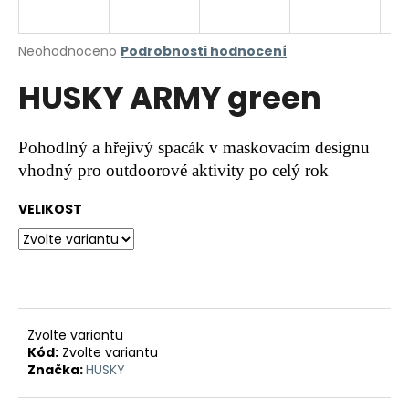
a
j
Průměrné
Neohodnoceno
Podrobnosti hodnocení
í
hodnocení
HUSKY ARMY green
produktu
t
je
?
0,0
z
Pohodlný a hřejivý spacák v maskovacím designu
5
vhodný pro outdoorové aktivity po celý rok
hvězdiček.
VELIKOST
HLEDAT
D
o
p
Zvolte variantu
o
Kód:
Zvolte variantu
r
Značka:
HUSKY
u