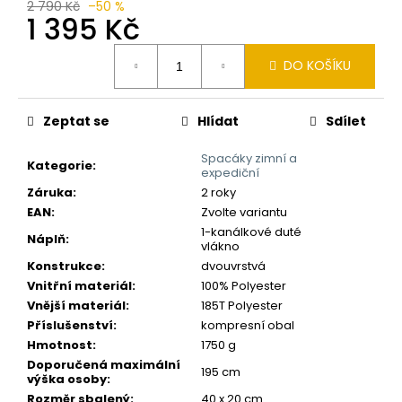
č
2 790 Kč
–50 %
1 395 Kč
u
j
Měrná
e
DO KOŠÍKU
cena:
m
e
Zeptat se
Hlídat
Sdílet
Spacáky zimní a
Kategorie
:
expediční
Záruka
:
2 roky
EAN
:
Zvolte variantu
1-kanálkové duté
Náplň
:
vlákno
Konstrukce
:
dvouvrstvá
Vnitřní materiál
:
100% Polyester
Vnější materiál
:
185T Polyester
Příslušenství
:
kompresní obal
Hmotnost
:
1750 g
Doporučená maximální
195 cm
výška osoby
:
Rozměr sbalený
:
40 x 20 cm