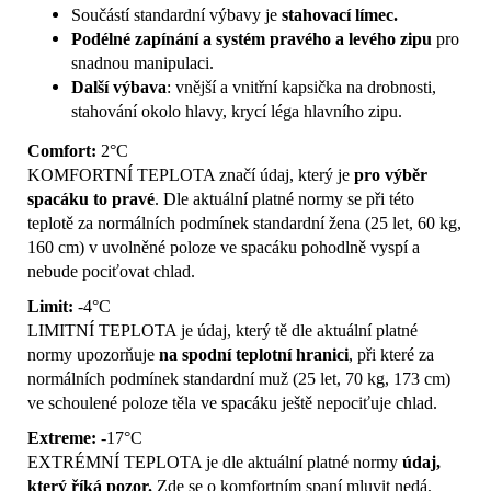
Součástí standardní výbavy je
stahovací límec.
Podélné zapínání a systém pravého a levého zipu
pro
snadnou manipulaci.
Další výbava
: vnější a vnitřní kapsička na drobnosti,
stahování okolo hlavy, krycí léga hlavního zipu.
Comfort:
2°C
KOMFORTNÍ TEPLOTA značí údaj, který je
pro výběr
spacáku to pravé
. Dle aktuální platné normy se při této
teplotě za normálních podmínek standardní žena (25 let, 60 kg,
160 cm) v uvolněné poloze ve spacáku pohodlně vyspí a
nebude pociťovat chlad.
Limit:
-4°C
LIMITNÍ TEPLOTA je údaj, který tě dle aktuální platné
normy upozorňuje
na spodní teplotní hranici
, při které za
normálních podmínek standardní muž (25 let, 70 kg, 173 cm)
ve schoulené poloze těla ve spacáku ještě nepociťuje chlad.
Extreme:
-17°C
EXTRÉMNÍ TEPLOTA je dle aktuální platné normy
údaj,
který říká pozor.
Zde se o komfortním spaní mluvit nedá,