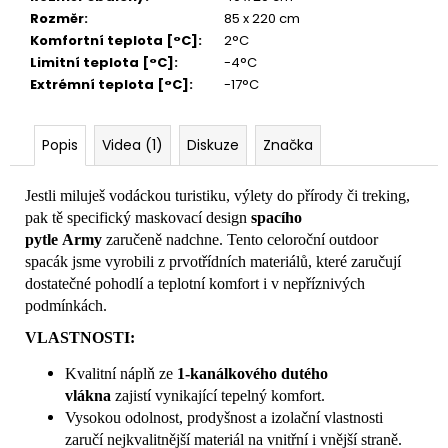
Rozměr
:
85 x 220 cm
Komfortní teplota [°C]
:
2°C
Limitní teplota [°C]
:
-4°C
Extrémní teplota [°C]
:
-17°C
Popis
Videa (1)
Diskuze
Značka
Jestli miluješ vodáckou turistiku, výlety do přírody či treking,
pak tě specifický maskovací design
spacího
pytle
Army
zaručeně nadchne. Tento celoroční outdoor
spacák jsme vyrobili z prvotřídních materiálů, které zaručují
dostatečné pohodlí a teplotní komfort i v nepříznivých
podmínkách.
VLASTNOSTI:
Kvalitní náplň ze
1-kanálkového dutého
vlákna
zajistí vynikající tepelný komfort.
Vysokou odolnost, prodyšnost a izolační vlastnosti
zaručí nejkvalitnější materiál na vnitřní i vnější straně.