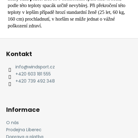
podle této teploty spacák určitě nevybírej.
Při překročení této
teploty v lepším případě hrozí standardní ženě (25 let, 60 kg,
160 cm) prochladnutí, v horším se může jednat o vážné
poškození zdraví.
Z
á
Kontakt
p
a
info
@
windsport.cz
t
+420 603 181 555
í
+420 739 492 348
Informace
O nás
Prodejna Liberec
Doprava a platba