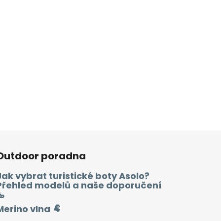
Outdoor poradna
Jak vybrat turistické boty Asolo?
Přehled modelů a naše doporučení
🥾
Merino vlna 🐏