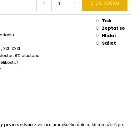
DO KOŠÍKU
Tisk
Zeptat se
variantu
Hlídat
Sdílet
XL, XXL, XXXL
lester, 8% elastanu
elikost L)
m
ky první vrstvou
z vysoce prodyšného úpletu, kterou užiješ pro