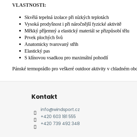
VLASTNOSTI:
Skvělá tepelná izolace při nízkých teplotách
Vysoká prodyšnost i při náročnější fyzické aktivitě
Měkký příjemný a elastický materiál se přizpůsobí tělu
Prvek plochých švů
Anatomicky tvarovaný střih
Elastický pas
S klínovou vsadkou pro maximální pohodlí
Pánské termoprádlo pro veškeré outdoor aktivity v chladném ob
Z
á
Kontakt
p
a
info
@
windsport.cz
t
+420 603 181 555
í
+420 739 492 348