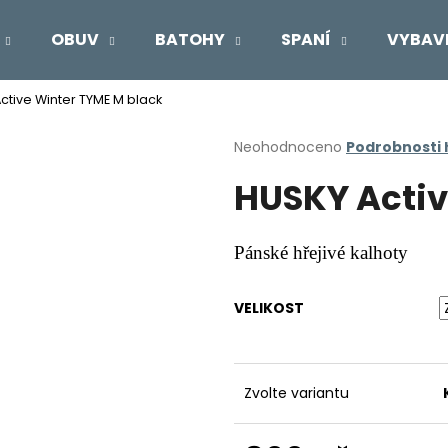
OBUV
BATOHY
SPANÍ
VYBAV
ctive Winter TYME M black
Co potřebujete najít?
Průměrné
Neohodnoceno
Podrobnosti
hodnocení
HUSKY Activ
produktu
HLEDAT
je
0,0
z
Pánské hřejivé kalhoty
5
Doporučujeme
hvězdiček.
VELIKOST
Zvolte variantu