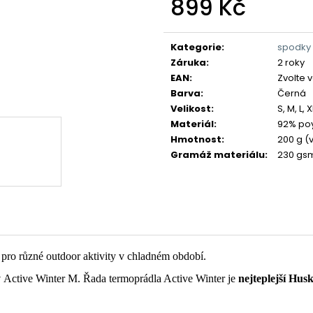
899 Kč
Měrná
cena:
Kategorie
:
spodky
Záruka
:
2 roky
EAN
:
Zvolte 
Barva
:
Černá
Velikost
:
S, M, L, 
Materiál
:
92% poy
Hmotnost
:
200 g (v
Gramáž materiálu
:
230 gs
 pro různé outdoor aktivity v chladném období.
y
Active Winter M. Řada termoprádla Active Winter je
nejteplejší Hus