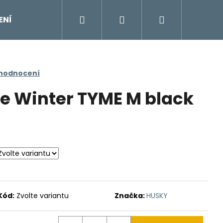
Hledat
Přihlášení
Nákupní
ENÍ
DOPLŇKY
Moje objednávka
Znač
košík
 hodnocení
e Winter TYME M black
Kód:
Zvolte variantu
Značka:
HUSKY