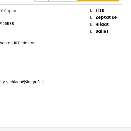
Tisk
ní čepice
Zeptat se
7195538
Hlídat
Sdílet
yester, 10% elastan
ity v chladnějším počasí.