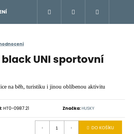
Hledat
Přihlášení
Nákupní
ENÍ
DOPLŇKY
Moje objednávka
Znač
košík
 hodnocení
black UNI sportovní
ce na běh, turistiku i jinou oblíbenou aktivitu
:
HT0-0987.21
Značka:
HUSKY
DO KOŠÍKU