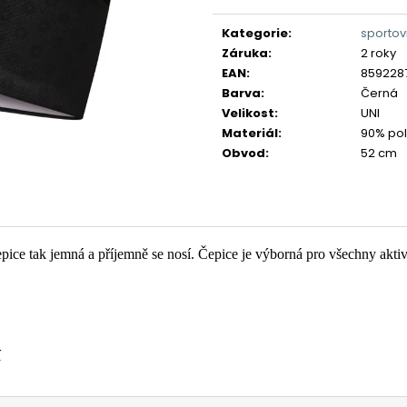
Měrná
cena:
Kategorie
:
sportov
Záruka
:
2 roky
EAN
:
859228
Barva
:
Černá
Velikost
:
UNI
Materiál
:
90% pol
Obvod
:
52 cm
pice tak jemná a příjemně se nosí. Čepice je výborná pro všechny aktiv
í