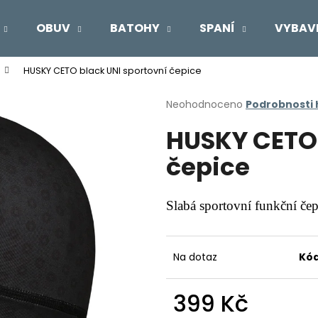
OBUV
BATOHY
SPANÍ
VYBAV
HUSKY CETO black UNI sportovní čepice
Co potřebujete najít?
Průměrné
Neohodnoceno
Podrobnosti
hodnocení
HUSKY CETO 
produktu
HLEDAT
je
čepice
0,0
z
5
Doporučujeme
hvězdiček.
Slabá sportovní funkční čepi
Na dotaz
Kód
399 Kč