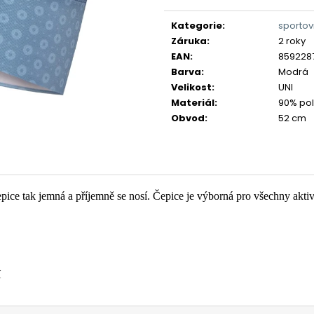
Měrná
cena:
Kategorie
:
sportov
Záruka
:
2 roky
EAN
:
859228
Barva
:
Modrá
Velikost
:
UNI
Materiál
:
90% pol
Obvod
:
52 cm
pice tak jemná a příjemně se nosí. Čepice je výborná pro všechny aktiv
í