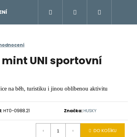
Hledat
Přihlášení
Nákupní
ENÍ
DOPLŇKY
Moje objednávka
Znač
košík
 hodnocení
mint UNI sportovní
ce na běh, turistiku i jinou oblíbenou aktivitu
:
HT0-0988.21
Značka:
HUSKY
DO KOŠÍKU