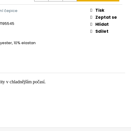
Tisk
ní čepice
Zeptat se
7195545
Hlídat
Sdílet
yester, 10% elastan
ity v chladnějším počasí.