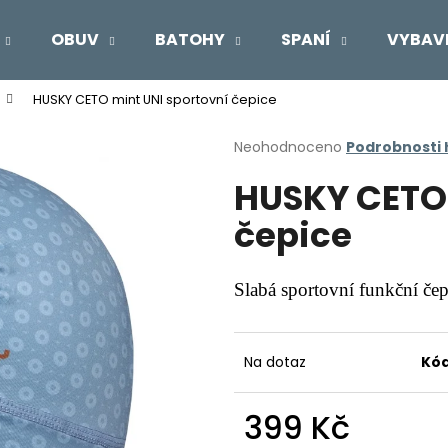
OBUV
BATOHY
SPANÍ
VYBAV
HUSKY CETO mint UNI sportovní čepice
Co potřebujete najít?
Průměrné
Neohodnoceno
Podrobnosti
hodnocení
HUSKY CETO 
produktu
HLEDAT
je
čepice
0,0
z
5
Doporučujeme
hvězdiček.
Slabá sportovní funkční čepi
Na dotaz
Kód
399 Kč