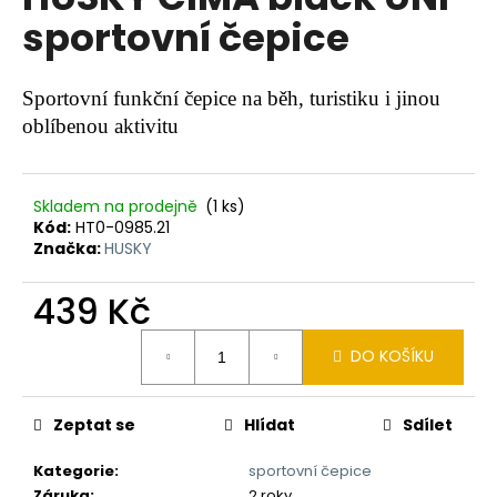
je
a
sportovní čepice
0,0
z
j
5
í
hvězdiček.
Sportovní funkční čepice na běh, turistiku i jinou
t
oblíbenou aktivitu
?
Skladem na prodejně
(1 ks)
Kód:
HT0-0985.21
Značka:
HUSKY
HLEDAT
439 Kč
Měrná
D
DO KOŠÍKU
cena:
o
p
o
Zeptat se
Hlídat
Sdílet
r
Kategorie
:
sportovní čepice
u
Záruka
:
2 roky