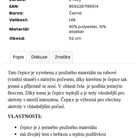
č
EAN
:
8592287195514
u
Barva
:
Černá
j
Velikost
:
UNI
e
90% polyester, 10%
m
Materiál
:
elastan
e
Obvod
:
52 cm
Popis
Diskuze
Značka
Tato čepice je vyrobena z pružného materiálu na rubové
(vnitřní straně) s mírným počesem, díky kterému je čepice tak
jemná a příjemně se nosí. V oblasti čela je podšita jemným
fleecem. Díky tomu je čepice teplejší a je tedy vhodnější pro
aktivity s menší intenzitou. Čepice je výborná pro všechny
aktivity v chladnějším počasí.
VLASTNOSTI:
čepice je z jemného pružného materiálu
má dvojitý lem s hebkou a teplou podšívkou