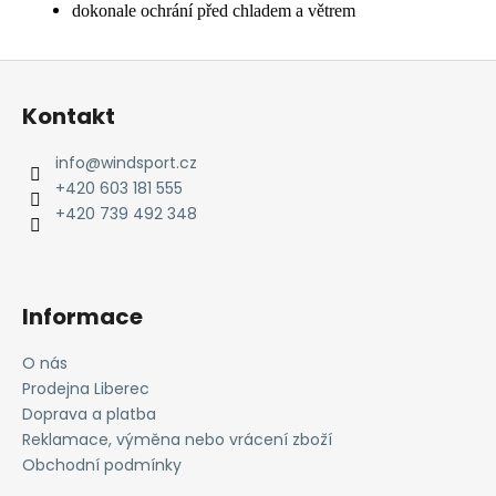
dokonale ochrání před chladem a větrem
Z
á
Kontakt
p
a
info
@
windsport.cz
t
+420 603 181 555
í
+420 739 492 348
Informace
O nás
Prodejna Liberec
Doprava a platba
Reklamace, výměna nebo vrácení zboží
Obchodní podmínky