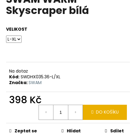
je
a
Skyscraper bílá
0,0
z
j
5
í
hvězdiček.
VELIKOST
t
?
HLEDAT
Na dotaz
Kód:
SWDHX035.36-L/XL
Značka:
SWAM
D
398 Kč
o
Měrná
p
DO KOŠÍKU
cena:
o
r
u
Zeptat se
Hlídat
Sdílet