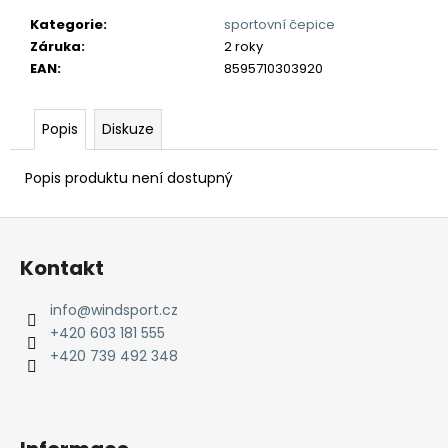
č
u
Kategorie
:
sportovní čepice
j
Záruka
:
2 roky
e
EAN
:
8595710303920
m
e
Popis
Diskuze
Popis produktu není dostupný
Z
á
Kontakt
p
a
info
@
windsport.cz
t
+420 603 181 555
í
+420 739 492 348