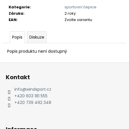
č
u
Kategorie
:
sportovní čepice
j
Záruka
:
2 roky
e
EAN
:
Zvolte variantu
m
e
Popis
Diskuze
Popis produktu není dostupný
Z
á
Kontakt
p
a
info
@
windsport.cz
t
+420 603 181 555
í
+420 739 492 348