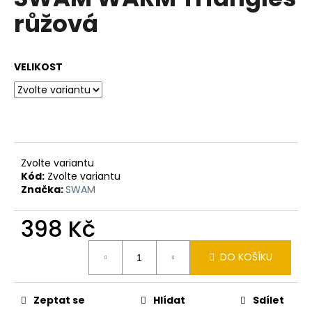
je
a
růžová
0,0
z
j
5
í
hvězdiček.
VELIKOST
t
?
HLEDAT
Zvolte variantu
Kód:
Zvolte variantu
Značka:
SWAM
D
398 Kč
o
Měrná
p
DO KOŠÍKU
cena:
o
r
u
Zeptat se
Hlídat
Sdílet