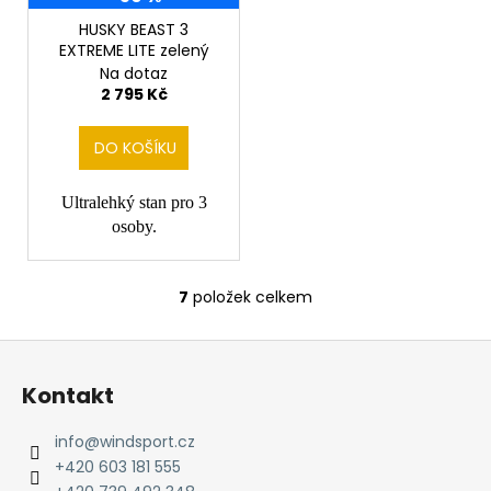
HUSKY BEAST 3
EXTREME LITE zelený
Na dotaz
2 795 Kč
DO KOŠÍKU
Ultralehký stan pro 3
osoby.
7
položek celkem
O
v
Z
l
á
á
Kontakt
d
p
a
a
info
@
windsport.cz
c
t
+420 603 181 555
í