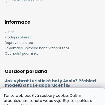
í
+420 739 492 348
p
r
v
k
Informace
y
v
O nás
ý
Prodejna Liberec
p
i
Doprava a platba
s
Reklamace, výměna nebo vrácení zboží
u
Obchodní podmínky
Outdoor poradna
Jak vybrat turistické boty Asolo? Přehled
modelů a naše doporučení 🥾
Merino vlna 🐏
Tento web používá soubory cookie. Dalším
procházením tohoto webu vyjadřujete souhlas s