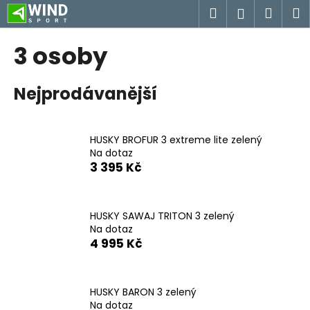
K
Přejít
Hledat
Náku
M
Přihlášen
na
o
obsah
Zpět
Zpět
košík
š
3 osoby
í
C
k
Nejprodávanější
o
p
o
HUSKY BROFUR 3 extreme lite zelený
t
Na dotaz
ř
3 395 Kč
e
b
u
HUSKY SAWAJ TRITON 3 zelený
Na dotaz
j
4 995 Kč
e
t
e
HUSKY BARON 3 zelený
n
Na dotaz