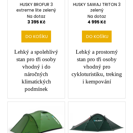
č
o
HUSKY BROFUR 3
HUSKY SAWAJ TRITON 3
u
extreme lite zelený
zelený
d
j
Na dotaz
Na dotaz
e
u
3 395 Kč
4 995 Kč
m
k
e
t
DO KOŠÍKU
DO KOŠÍKU
ů
Lehký a spolehlivý
Lehký a prostorný
stan pro tři osoby
stan pro tři osoby
vhodný i do
vhodný pro
náročných
cykloturistiku, treking
klimatických
i kempování
podmínek
SALE