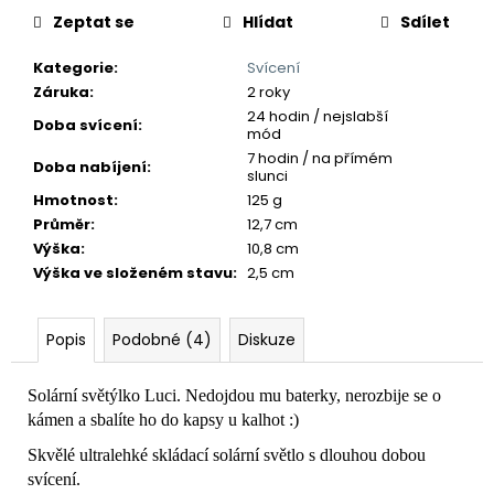
č
Zeptat se
Hlídat
Sdílet
u
j
Kategorie
:
Svícení
e
Záruka
:
2 roky
m
24 hodin / nejslabší
e
Doba svícení
:
mód
7 hodin / na přímém
Doba nabíjení
:
slunci
Hmotnost
:
125 g
Průměr
:
12,7 cm
Výška
:
10,8 cm
Výška ve složeném stavu
:
2,5 cm
Popis
Podobné (4)
Diskuze
Solární světýlko Luci. Nedojdou mu baterky, nerozbije se o
kámen a sbalíte ho do kapsy u kalhot :)
Skvělé ultralehké skládací solární světlo s dlouhou dobou
svícení.