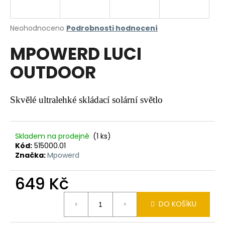
a
j
Průměrné
Neohodnoceno
Podrobnosti hodnocení
í
hodnocení
MPOWERD LUCI
produktu
t
je
?
OUTDOOR
0,0
z
5
hvězdiček.
Skvělé ultralehké skládací solární světlo
HLEDAT
Skladem na prodejně
(1 ks)
Kód:
515000.01
Značka:
Mpowerd
D
o
649 Kč
p
o
Měrná
r
DO KOŠÍKU
cena:
u