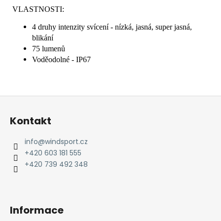
VLASTNOSTI:
4 druhy intenzity svícení - nízká, jasná, super jasná,
blikání
75 lumenů
Voděodolné - IP67
Z
á
Kontakt
p
a
info
@
windsport.cz
t
+420 603 181 555
í
+420 739 492 348
Informace