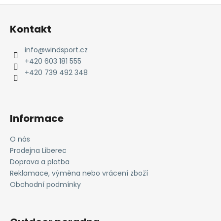
č
Z
u
á
j
Kontakt
e
p
m
a
info
@
windsport.cz
e
t
+420 603 181 555
í
+420 739 492 348
Informace
O nás
Prodejna Liberec
Doprava a platba
Reklamace, výměna nebo vrácení zboží
Obchodní podmínky