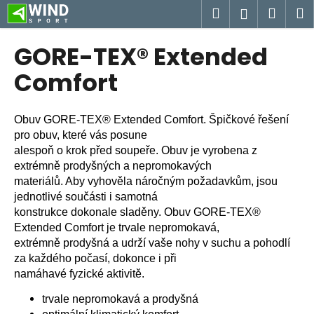
K
Přejít
Hledat
Náku
M
Přihlášen
na
o
obsah
Zpět
Zpět
košík
š
GORE-TEX® Extended
í
C
Comfort
k
o
p
Obuv GORE-TEX® Extended Comfort. Špičkové řešení
o
pro obuv, které vás posune
t
alespoň o krok před soupeře. Obuv je vyrobena z
ř
extrémně prodyšných a nepromokavých
e
materiálů. Aby vyhověla náročným požadavkům, jsou
jednotlivé součásti i samotná
b
konstrukce dokonale sladěny. Obuv GORE-TEX®
u
Extended Comfort je trvale nepromokavá,
j
extrémně prodyšná a udrží vaše nohy v suchu a pohodlí
e
za každého počasí, dokonce i při
t
namáhavé fyzické aktivitě.
e
trvale nepromokavá a prodyšná
n