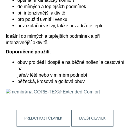
optimální klimatický komfort
a
do mírných a teplejších podmínek
j
při intenzivnější aktivitě
pro použití uvnitř i venku
í
bez izolační vrstvy, takže nezadržuje teplo
t
?
Ideální do mírných a teplejších podmínek a při
intenzivnější aktivitě.
Doporučené použití:
obuv pro děti i dospělé na běžné nošení a cestování
HLEDAT
na
jaře/v létě nebo v mírném podnebí
běžecká, krosová a golfová obuv
D
o
p
o
r
PŘEDCHOZÍ ČLÁNEK
DALŠÍ ČLÁNEK
u