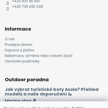
t
+420 603 181 555
í
+420 739 492 348
Informace
O nás
Prodejna Liberec
Doprava a platba
Reklamace, výměna nebo vrácení zboží
Obchodní podmínky
Outdoor poradna
Jak vybrat turistické boty Asolo? Přehled
modelů a naše doporučení 🥾
Merino vlna 🐏