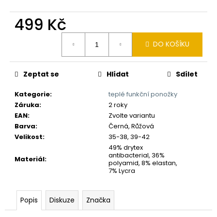
č
u
499 Kč
j
e
Měrná
m
DO KOŠÍKU
cena:
e
Zeptat se
Hlídat
Sdílet
Kategorie
:
teplé funkční ponožky
Záruka
:
2 roky
EAN
:
Zvolte variantu
Barva
:
Černá, Růžová
Velikost
:
35-38, 39-42
49% drytex
antibacterial, 36%
Materiál
:
polyamid, 8% elastan,
7% Lycra
Popis
Diskuze
Značka