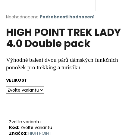
a
j
Průměrné
Neohodnoceno
Podrobnosti hodnocení
í
hodnocení
HIGH POINT TREK LADY
produktu
t
je
?
4.0 Double pack
0,0
z
5
hvězdiček.
Výhodné balení dvou párů dámských funkčních
ponožek pro trekking a turistiku
HLEDAT
VELIKOST
D
o
p
o
r
Zvolte variantu
Kód:
Zvolte variantu
u
Značka:
HIGH POINT