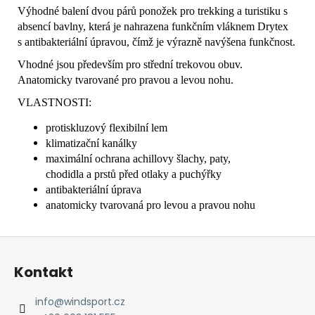
Výhodné balení dvou párů ponožek pro trekking a turistiku s
absencí bavlny, která je nahrazena funkčním vláknem Drytex
s antibakteriální úpravou, čímž je výrazně navýšena funkčnost.
Vhodné jsou především pro střední trekovou obuv.
Anatomicky tvarované pro pravou a levou nohu.
VLASTNOSTI:
protiskluzový flexibilní lem
klimatizační kanálky
maximální ochrana achillovy šlachy, paty,
chodidla a prstů před otlaky a puchýřky
antibakteriální úprava
anatomicky tvarovaná pro levou a pravou nohu
Z
á
Kontakt
p
a
info
@
windsport.cz