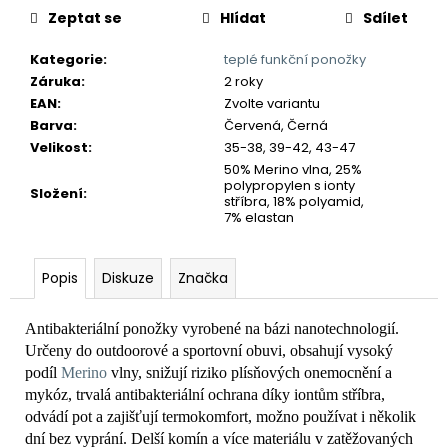
č
Zeptat se
Hlídat
Sdílet
u
j
Kategorie
:
teplé funkční ponožky
e
Záruka
:
2 roky
m
EAN
:
Zvolte variantu
e
Barva
:
Červená, Černá
Velikost
:
35-38, 39-42, 43-47
50% Merino vlna, 25%
polypropylen s ionty
Složení
:
stříbra, 18% polyamid,
7% elastan
Popis
Diskuze
Značka
Antibakteriální ponožky vyrobené na bázi nanotechnologií.
Určeny do outdoorové a sportovní obuvi, obsahují vysoký
podíl
Merino
vlny, snižují riziko plísňových onemocnění a
mykóz, trvalá antibakteriální ochrana díky iontům stříbra,
odvádí pot a zajišťují termokomfort, možno používat i několik
dní bez vyprání. Delší komín a více materiálu v zatěžovaných