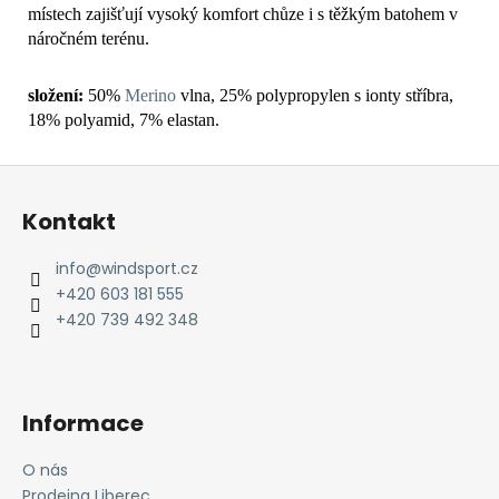
místech zajišťují vysoký komfort chůze i s těžkým batohem v
náročném terénu.
složení:
50%
Merino
vlna, 25% polypropylen s ionty stříbra,
18% polyamid, 7% elastan.
Z
á
Kontakt
p
a
info
@
windsport.cz
t
+420 603 181 555
í
+420 739 492 348
Informace
O nás
Prodejna Liberec