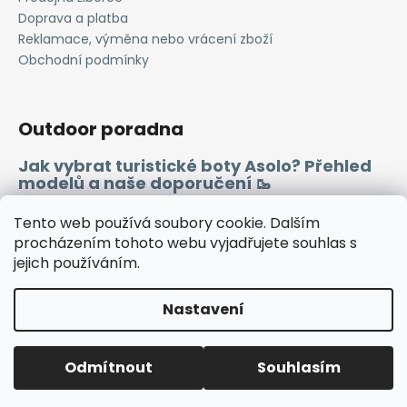
Doprava a platba
Reklamace, výměna nebo vrácení zboží
Obchodní podmínky
Outdoor poradna
Jak vybrat turistické boty Asolo? Přehled
modelů a naše doporučení 🥾
Merino vlna 🐏
Tento web používá soubory cookie. Dalším
procházením tohoto webu vyjadřujete souhlas s
jejich používáním.
Instagram
Facebook
Heureka.cz
Zboží.cz
Nastavení
Vytvořil Shoptet
Odmítnout
Souhlasím
Copyright 2026
WINDSPORT
. Všechna práva vyhrazena.
🔷TUTO SOBOTU ZAVŘENO🔷