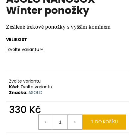
je
a
Winter ponožky
0,0
z
j
5
í
hvězdiček.
Zesílené trekové ponožky s vyšším komínem
t
?
VELIKOST
HLEDAT
Zvolte variantu
Kód:
Zvolte variantu
Značka:
ASOLO
D
o
330 Kč
p
o
Měrná
r
DO KOŠÍKU
cena:
u