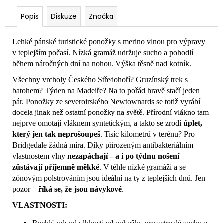
Popis
Diskuze
Značka
Lehké pánské turistické ponožky s merino vlnou pro výpravy
v teplejším počasí. Nízká gramáž udržuje sucho a pohodlí
během náročných dní na nohou. Výška těsně nad kotník.
Všechny vrcholy Českého Středohoří? Gruzínský trek s
batohem? Týden na Madeiře? Na to pořád hravě stačí jeden
pár. Ponožky ze severoirského Newtownards se totiž vyrábí
docela jinak než ostatní ponožky na světě. Přírodní vlákno tam
nejprve omotají vláknem syntetickým, a takto se zrodí
úplet,
který jen tak neprošoupeš
. Tisíc kilometrů v terénu? Pro
Bridgedale žádná míra. Díky přirozeným antibakteriálním
vlastnostem vlny
nezapáchají – a i po týdnu nošení
zůstávají příjemně měkké
. V téhle nízké gramáži a se
zónovým polstrováním jsou ideální na ty z teplejších dnů. Jen
pozor –
říká se, že jsou návykové
.
VLASTNOSTI:
Rychlý odvod vlhkosti od pokožky pro setrvalé sucho a