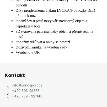
pohodlí
Díky propletenému vláknu LYCRA® ponožky těsně
přilnou k noze
Plochý šev u prstů nevytváří nadměrný objem a
nepřekáží v botě
3D tvarovaná pata má nízký objem a přesně sedí na
místě
Ponožky drží tvar a nikdy se nesrazí
Doživotní záruka na výrobní vady
Vyrobeno v UK
Z
á
Kontakt
p
a
info
@
windsport.cz
t
+420 603 181 555
í
+420 739 492 348