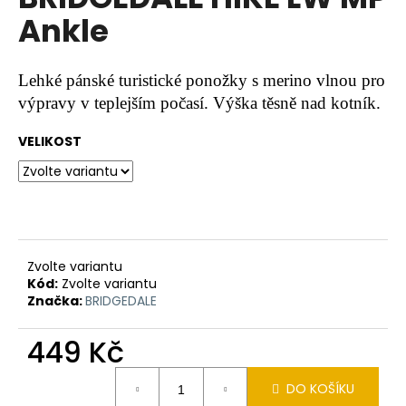
je
a
Ankle
0,0
z
j
5
í
hvězdiček.
Lehké pánské turistické ponožky s merino vlnou pro
t
výpravy v teplejším počasí. Výška těsně nad kotník.
?
VELIKOST
HLEDAT
Zvolte variantu
Kód:
Zvolte variantu
D
Značka:
BRIDGEDALE
o
p
449 Kč
o
r
Měrná
u
DO KOŠÍKU
cena: