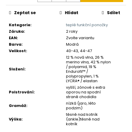
č
u
Zeptat se
Hlídat
Sdílet
j
e
Kategorie
:
teplé funkční ponožky
m
Záruka
:
2 roky
e
EAN
:
Zvolte variantu
Barva
:
Modrá
Velikost
:
40-43, 44-47
12 % nová vlna, 26 %
merino vlna, 42 % nylon
/ polyamid, 19 %
Složení
:
Endurofil™ /
polypropylen, 1 %
LYCRA® / elastan
vyšší, zónové s extra
Polstrování
:
oporou na spodní
straně chodidla
nízká (jaro, léto
Gramáž
:
podzim)
těsně nad kotník
Výška
:
(ankle)těsně nad
kotník