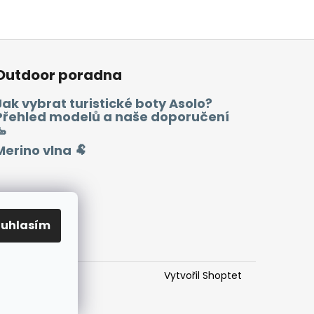
Outdoor poradna
Jak vybrat turistické boty Asolo?
Přehled modelů a naše doporučení
🥾
Merino vlna 🐏
ouhlasím
Vytvořil Shoptet