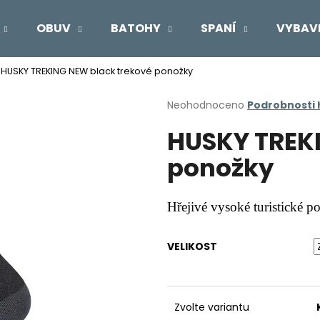
OBUV
BATOHY
SPANÍ
VYBAV
HUSKY TREKING NEW black trekové ponožky
Co potřebujete najít?
Průměrné
Neohodnoceno
Podrobnosti
hodnocení
HUSKY TREKI
produktu
HLEDAT
je
ponožky
0,0
z
5
Doporučujeme
hvězdiček.
Hřejivé vysoké turistické 
VELIKOST
Zvolte variantu