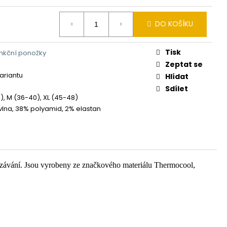
DO KOŠÍKU
Tisk
unkční ponožky
Zeptat se
variantu
Hlídat
Sdílet
4), M (36-40), XL (45-48)
lna, 38% polyamid, 2% elastan
louzávání. Jsou vyrobeny ze značkového materiálu Thermocool,