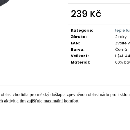
239 Kč
Měrná
cena:
Kategorie
:
teplé f
Záruka
:
2 roky
EAN
:
Zvolte 
Barva
:
Černá
Velikost
:
L (41-4
Materiál
:
60% bav
ou oblast chodidla pro měkký došlap a zpevněnou oblast nártu proti sk
 aktivit a tím zajišťuje maximální komfort.