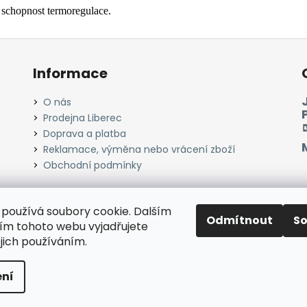
 schopnost termoregulace.
Informace
O nás
Prodejna Liberec
Doprava a platba
Reklamace, výměna nebo vrácení zboží
Obchodní podmínky
používá soubory cookie. Dalším
Odmítnout
S
Instagram
Facebook
Heureka.cz
Zboží.cz
m tohoto webu vyjadřujete
ejich používáním.
razena.
ní