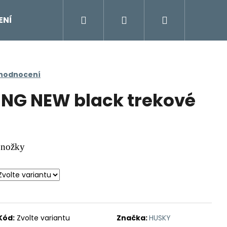
Hledat
Přihlášení
Nákupní
ENÍ
DOPLŇKY
Moje objednávka
Znač
košík
 hodnocení
NG NEW black trekové
ponožky
Kód:
Zvolte variantu
Značka:
HUSKY