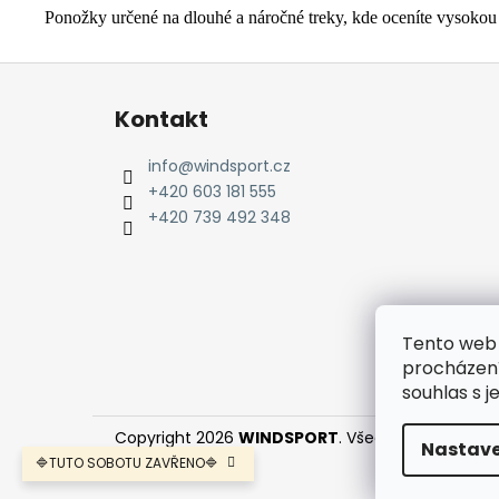
Ponožky určené na dlouhé a náročné treky, kde oceníte vysokou
Z
á
Kontakt
p
a
info
@
windsport.cz
t
+420 603 181 555
í
+420 739 492 348
Tento web 
procházení
souhlas s j
Copyright 2026
WINDSPORT
. Všechna práva vyh
Nastave
🔷TUTO SOBOTU ZAVŘENO🔷