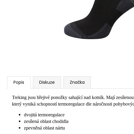
Popis
Diskuze
Značka
Treking jsou hřejivé ponožky sahající nad kotník. Mají zesílen
který vyniká schopností termoregulace dle náročnosti pohybových
dvojitá termoregulace
zesílená oblast chodidla
zpevněná oblast nártu