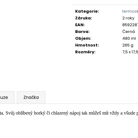
Měrná
cena:
Kategorie
:
termosk
Záruka
:
2 roky
EAN
:
859228
Barva
:
Černá
Objem
:
480 ml
Hmotnost
:
265 g
Rozměry
:
7,5 x 17
kuze
Značka
 Svůj oblíbený horký či chlazený nápoj tak můžeš mít vždy a všude p