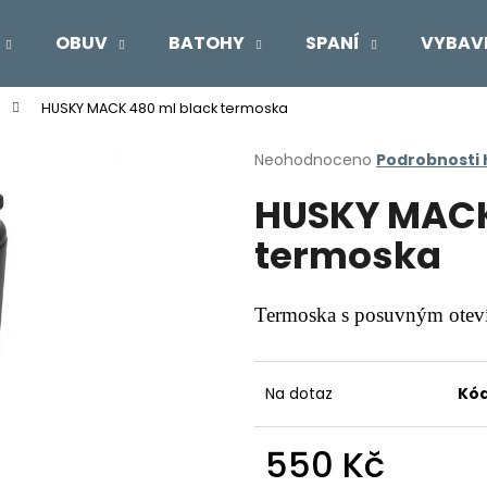
OBUV
BATOHY
SPANÍ
VYBAV
HUSKY MACK 480 ml black termoska
Co potřebujete najít?
Průměrné
Neohodnoceno
Podrobnosti
hodnocení
HUSKY MACK
produktu
HLEDAT
je
termoska
0,0
z
5
Doporučujeme
hvězdiček.
Termoska s posuvným otev
Na dotaz
Kód
550 Kč