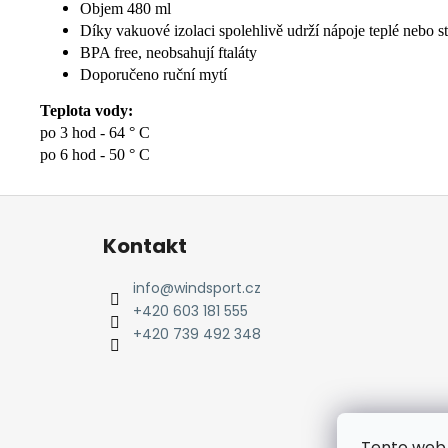
Objem 480 ml
Díky vakuové izolaci spolehlivě udrží nápoje teplé nebo 
BPA free, neobsahují ftaláty
Doporučeno ruční mytí
Teplota vody:
po 3 hod - 64 ° C
po 6 hod - 50 ° C
Z
á
Kontakt
p
a
info
@
windsport.cz
t
+420 603 181 555
í
+420 739 492 348
Tento web 