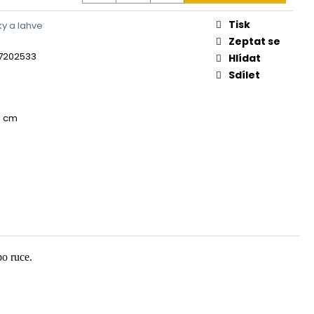
Tisk
y a lahve
Zeptat se
7202533
Hlídat
Sdílet
,5 cm
o ruce.