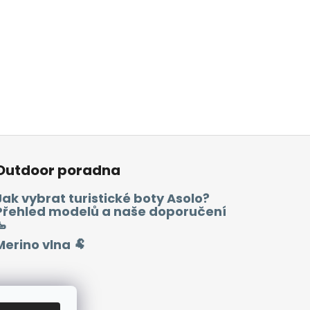
Outdoor poradna
Jak vybrat turistické boty Asolo?
Přehled modelů a naše doporučení
🥾
Merino vlna 🐏