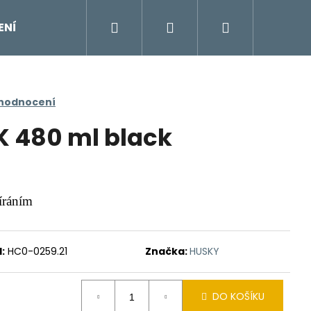
Hledat
Přihlášení
Nákupní
ENÍ
DOPLŇKY
Moje objednávka
Znač
košík
 hodnocení
 480 ml black
íráním
:
HC0-0259.21
Značka:
HUSKY
DO KOŠÍKU