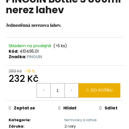
je
a
nerez lahev
0,0
z
j
5
í
hvězdiček.
Jednostěnná nerezova lahev.
t
?
Skladem na prodejně
(>5 ks)
Kód:
410495.01
Značka:
PINGUIN
HLEDAT
289 Kč
–19 %
232 Kč
Měrná
DO KOŠÍKU
D
cena:
o
p
Zeptat se
Hlídat
Sdílet
o
r
Kategorie
:
termosky a lahve
u
Záruka
:
2 roky