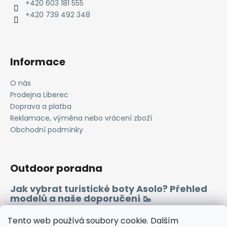
t
+420 603 181 555
í
+420 739 492 348
Informace
O nás
Prodejna Liberec
Doprava a platba
Reklamace, výměna nebo vrácení zboží
Obchodní podmínky
Outdoor poradna
Jak vybrat turistické boty Asolo? Přehled
modelů a naše doporučení 🥾
Merino vlna 🐏
Tento web používá soubory cookie. Dalším