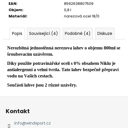
č
EAN
:
8592638807509
u
Objem
:
0,8 l
j
Materiál
:
narezová ocel 18/0
e
m
e
Popis
Související (4)
Podobné (4)
Diskuze
Nerozbitná jednostěnná nerezova lahev o objemu 800ml se
šroubovacím uzávěrem.
Diky použite potravinářské oceli s 0% obsahem Niklu je
antialergenni a velmi tvrda. Tato lahev bezpečně přepraví
vodu na Vašich cestach.
Součástí lahve jsou 2 různé uzávěry.
Z
á
Kontakt
p
a
info
@
windsport.cz