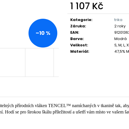
1 107 Kč
Měrná
cena:
Kategorie
:
trika
Záruka
:
2 roky
–10 %
EAN
:
912013
Barva
:
Modrá
Velikost
:
S, M, L, 
Materiál
:
47,5% M
držitelných přírodních vláken TENCEL™ namíchaných v tkanině tak, aby
í. Hodí se pro širokou škálu příležitostí a ušetří vám místo ve vašem ša