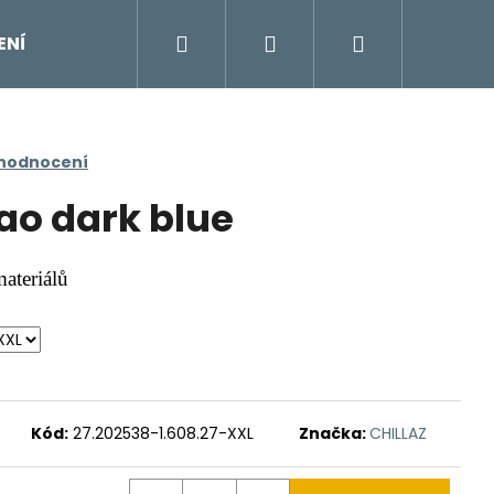
Hledat
Přihlášení
Nákupní
ENÍ
DOPLŇKY
Moje objednávka
Znač
košík
 hodnocení
ao dark blue
materiálů
Kód:
27.202538-1.608.27-XXL
Značka:
CHILLAZ