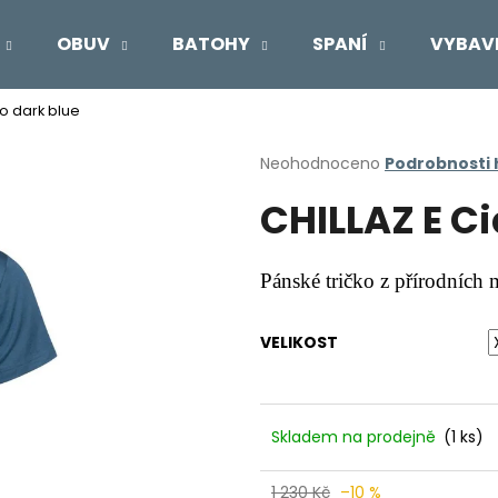
OBUV
BATOHY
SPANÍ
VYBAV
ao dark blue
Co potřebujete najít?
Průměrné
Neohodnoceno
Podrobnosti
hodnocení
CHILLAZ E Ci
produktu
HLEDAT
je
0,0
z
Pánské tričko z přírodních 
5
Doporučujeme
hvězdiček.
VELIKOST
Skladem na prodejně
(1 ks)
1 230 Kč
–10 %