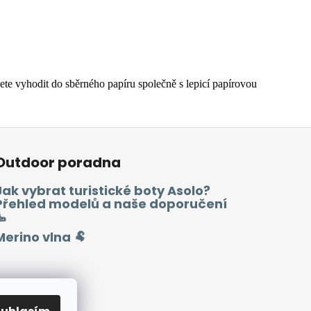
e vyhodit do sběrného papíru společně s lepicí papírovou
Outdoor poradna
Jak vybrat turistické boty Asolo?
Přehled modelů a naše doporučení
🥾
Merino vlna 🐏