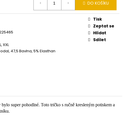
DO KOŠÍKU
Tisk
Zeptat se
6225465
Hlídat
Sdílet
XL, XXL
odal, 47,5 Bavlna, 5% Elasthan
 bylo super pohodlné. Toto tričko s ručně kresleným potiskem a
tníku.