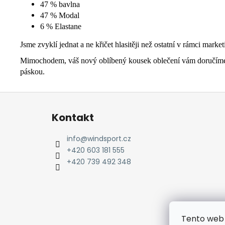
47 % bavlna
47 % Modal
6 % Elastane
Jsme zvyklí jednat a ne křičet hlasitěji než ostatní v rámci marke
Mimochodem, váš nový oblíbený kousek oblečení vám doručíme sm
páskou.
Z
á
Kontakt
p
a
info
@
windsport.cz
t
+420 603 181 555
í
+420 739 492 348
Tento web 