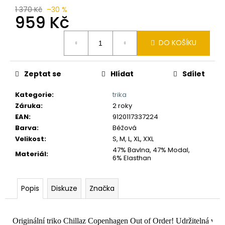
č
1 370 Kč
–30 %
u
959 Kč
j
e
Měrná
DO KOŠÍKU
m
cena:
e
Zeptat se
Hlídat
Sdílet
Kategorie
:
trika
Záruka
:
2 roky
EAN
:
9120117337224
Barva
:
Béžová
Velikost
:
S, M, L, XL, XXL
47% Bavlna, 47% Modal,
Materiál
:
6% Elasthan
Popis
Diskuze
Značka
Originální triko Chillaz Copenhagen Out of Order! Udržitelná vl