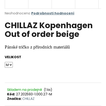
a
j
Průměrné
Neohodnoceno
Podrobnosti hodnocení
í
hodnocení
CHILLAZ Kopenhagen
produktu
t
je
?
Out of order beige
0,0
z
5
hvězdiček.
Pánské tričko z přírodních materiálů
HLEDAT
VELIKOST
D
o
p
Skladem na prodejně
(1 ks)
o
Kód:
27.202593-1.000.27-M
r
Značka:
CHILLAZ
u