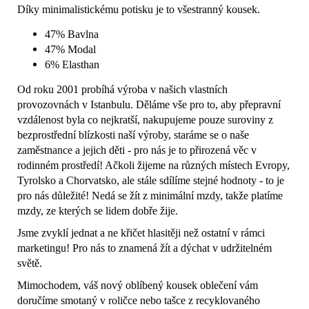
Díky minimalistickému potisku je to všestranný kousek.
47%
Bavlna
47%
Modal
6%
Elasthan
Od roku 2001 probíhá výroba v našich vlastních
provozovnách v Istanbulu. Děláme vše pro to, aby přepravní
vzdálenost byla co nejkratší, nakupujeme pouze suroviny z
bezprostřední blízkosti naší výroby, staráme se o naše
zaměstnance a jejich děti - pro nás je to přirozená věc v
rodinném prostředí! Ačkoli žijeme na různých místech Evropy,
Tyrolsko a Chorvatsko, ale stále sdílíme stejné hodnoty - to je
pro nás důležité! Nedá se žít z minimální mzdy, takže platíme
mzdy, ze kterých se lidem dobře žije.
Jsme zvyklí jednat a ne křičet hlasitěji než ostatní v rámci
marketingu! Pro nás to znamená žít a dýchat v udržitelném
světě.
Mimochodem, váš nový oblíbený kousek oblečení vám
doručíme smotaný v roličce nebo tašce z recyklovaného