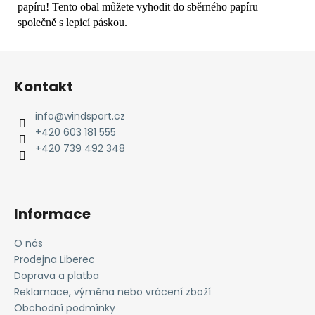
papíru! Tento obal můžete vyhodit do sběrného papíru
společně s lepicí páskou.
Z
á
Kontakt
p
a
info
@
windsport.cz
t
+420 603 181 555
í
+420 739 492 348
Informace
O nás
Prodejna Liberec
Doprava a platba
Reklamace, výměna nebo vrácení zboží
Obchodní podmínky