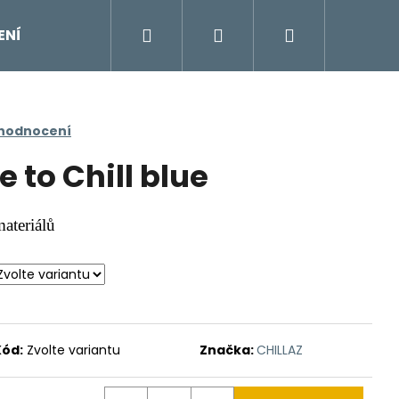
Hledat
Přihlášení
Nákupní
ENÍ
DOPLŇKY
Moje objednávka
Znač
košík
 hodnocení
 to Chill blue
materiálů
Kód:
Zvolte variantu
Značka:
CHILLAZ