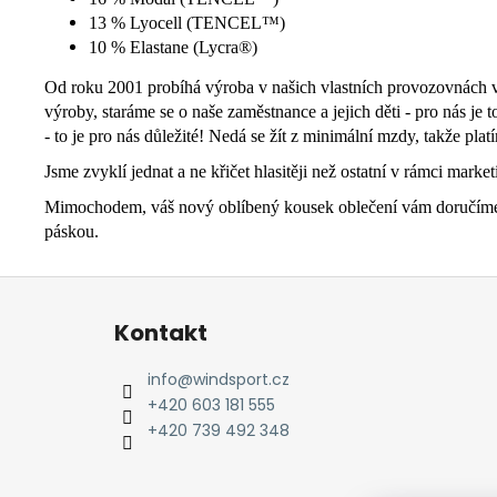
13 % Lyocell (TENCEL™)
10 % Elastane (Lycra®)
Od roku 2001 probíhá výroba v našich vlastních provozovnách v I
výroby, staráme se o naše zaměstnance a jejich děti - pro nás je
- to je pro nás důležité! Nedá se žít z minimální mzdy, takže pla
Jsme zvyklí jednat a ne křičet hlasitěji než ostatní v rámci marke
Mimochodem, váš nový oblíbený kousek oblečení vám doručíme sm
páskou.
Z
á
Kontakt
p
a
info
@
windsport.cz
t
+420 603 181 555
í
+420 739 492 348