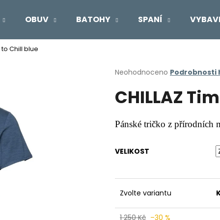
OBUV
BATOHY
SPANÍ
VYBAV
to Chill blue
Co potřebujete najít?
Průměrné
Neohodnoceno
Podrobnosti
hodnocení
CHILLAZ Time
produktu
HLEDAT
je
0,0
z
Pánské tričko z přírodních 
5
Doporučujeme
hvězdiček.
VELIKOST
Zvolte variantu
1 250 Kč
–30 %