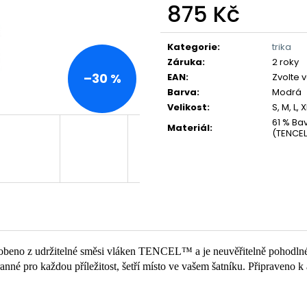
875 Kč
Měrná
cena:
Kategorie
:
trika
Záruka
:
2 roky
–30 %
EAN
:
Zvolte 
Barva
:
Modrá
Velikost
:
S, M, L, 
61 % Bav
Materiál
:
(TENCEL
vyrobeno z udržitelné směsi vláken TENCEL™ a je neuvěřitelně pohodln
nné pro každou příležitost, šetří místo ve vašem šatníku. Připraveno k 