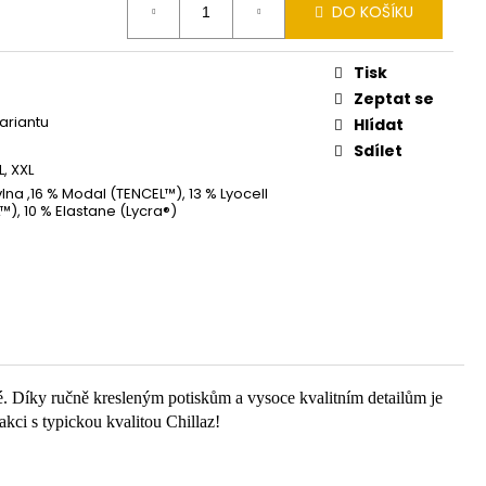
DO KOŠÍKU
Tisk
Zeptat se
variantu
Hlídat
Sdílet
XL, XXL
lna ,16 % Modal (TENCEL™), 13 % Lyocell
™), 10 % Elastane (Lycra®)
é. Díky ručně kresleným potiskům a vysoce kvalitním detailům je
akci s typickou kvalitou Chillaz!