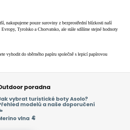
ší, nakupujeme pouze suroviny z bezprostřední blízkosti naší
h Evropy, Tyrolsko a Chorvatsko, ale stále sdílíme stejné hodnoty
e vyhodit do sběrného papíru společně s lepicí papírovou
Outdoor poradna
Jak vybrat turistické boty Asolo?
Přehled modelů a naše doporučení
🥾
Merino vlna 🐏