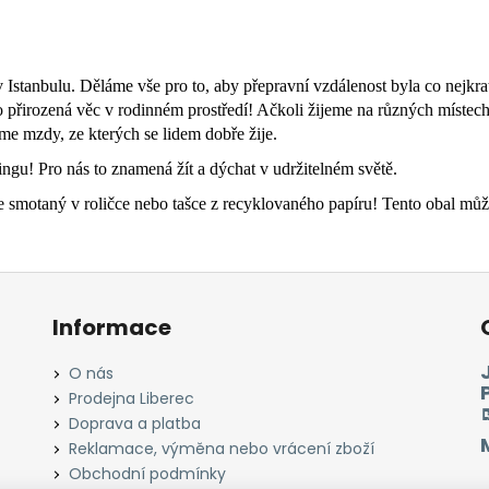
stanbulu. Děláme vše pro to, aby přepravní vzdálenost byla co nejkrat
 to přirozená věc v rodinném prostředí! Ačkoli žijeme na různých místec
tíme mzdy, ze kterých se lidem dobře žije.
tingu! Pro nás to znamená žít a dýchat v udržitelném světě.
otaný v roličce nebo tašce z recyklovaného papíru! Tento obal můžet
Informace
O nás
Prodejna Liberec
Doprava a platba
Reklamace, výměna nebo vrácení zboží
Obchodní podmínky