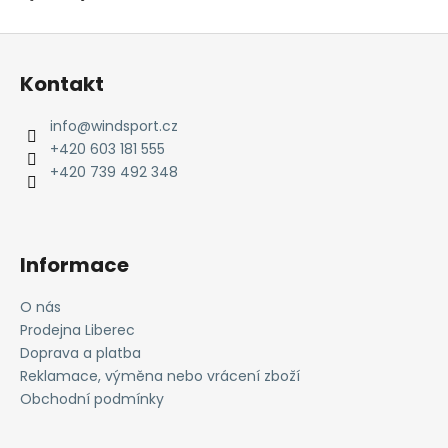
Z
á
Kontakt
p
a
info
@
windsport.cz
t
+420 603 181 555
í
+420 739 492 348
Informace
O nás
Prodejna Liberec
Doprava a platba
Reklamace, výměna nebo vrácení zboží
Obchodní podmínky