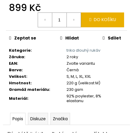
č
899 Kč
u
j
Měrná
e
DO KOŠÍKU
cena:
m
e
Zeptat se
Hlídat
Sdílet
Kategorie
:
trika dlouhý rukáv
Záruka
:
2 roky
EAN
:
Zvolte variantu
Barva
:
Černá
Velikost
:
S, M, L, XL, XXL
Hmotnost
:
220 g (velikost M)
Gramáž materiálu
:
230 gsm
92% poylester, 8%
Materiál
:
elastanu
Popis
Diskuze
Značka