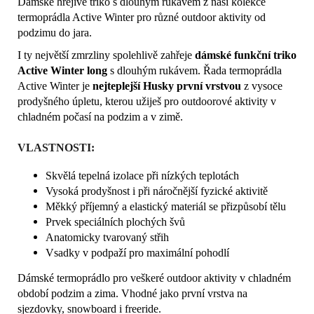
Dámské hřejivé triko s dlouhým rukávem z naší kolekce
termoprádla Active Winter pro různé outdoor aktivity od
podzimu do jara.
I ty největší zmrzliny spolehlivě zahřeje
dámské funkční triko
Active Winter
long
s dlouhým rukávem. Řada termoprádla
Active Winter je
nejteplejší Husky první vrstvou
z vysoce
prodyšného úpletu, kterou užiješ pro outdoorové aktivity v
chladném počasí na podzim a v zimě.
VLASTNOSTI:
Skvělá tepelná izolace při nízkých teplotách
Vysoká prodyšnost i při náročnější fyzické aktivitě
Měkký příjemný a elastický materiál se přizpůsobí tělu
Prvek speciálních plochých švů
Anatomicky tvarovaný střih
Vsadky v podpaží pro maximální pohodlí
Dámské termoprádlo pro veškeré outdoor aktivity v chladném
období podzim a zima. Vhodné jako první vrstva na
sjezdovky, snowboard i freeride.