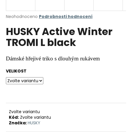
a
j
Průměrné
Neohodnoceno
Podrobnosti hodnocení
í
hodnocení
HUSKY Active Winter
produktu
t
je
?
TROMI L black
0,0
z
5
hvězdiček.
Dámské hřejivé triko s dlouhým rukávem
HLEDAT
VELIKOST
D
o
p
Zvolte variantu
o
Kód:
Zvolte variantu
r
Značka:
HUSKY
u