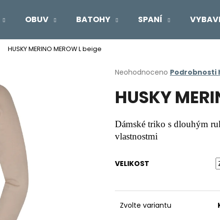
OBUV
BATOHY
SPANÍ
VYBAV
HUSKY MERINO MEROW L beige
Co potřebujete najít?
Průměrné
Neohodnoceno
Podrobnosti
hodnocení
HUSKY MERI
produktu
HLEDAT
je
0,0
z
Dámské triko s dlouhým ru
5
Doporučujeme
vlastnostmi
hvězdiček.
VELIKOST
Zvolte variantu