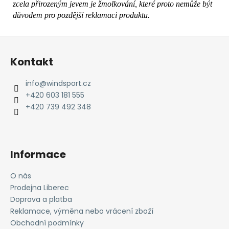
zcela přirozeným jevem je žmolkování, které proto nemůže být
důvodem pro pozdější reklamaci produktu.
Z
á
Kontakt
p
a
info
@
windsport.cz
t
+420 603 181 555
í
+420 739 492 348
Informace
O nás
Prodejna Liberec
Doprava a platba
Reklamace, výměna nebo vrácení zboží
Obchodní podmínky