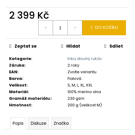
č
u
2 399 Kč
j
e
Měrná
m
DO KOŠÍKU
cena:
e
Zeptat se
Hlídat
Sdílet
Kategorie
:
trika dlouhý rukáv
Záruka
:
2 roky
EAN
:
Zvolte variantu
Barva
:
Fialová
Velikost
:
S, M, L, XL, XXL
Materiál
:
100% merino vlna
Gramáž materiálu:
:
230 gsm
Hmotnost
:
200 g (velikost M)
Popis
Diskuze
Značka