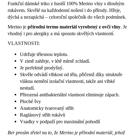
Funkční dámské triko z hustší 100% Merino vlny s dlouhým
rukávem. Skvělé na každodenní nošení i do přírody. Hřeje,
dýchá a nezapáchá – celoroční společník do všech podmínek.
Merino je
přírodní termo materiál vyrobený z ovčí vlny
. Je
vhodný i pro alergiky a má spoustu skvělých vlastností.
VLASTNOSTI:
Udržuje tělesnou teplotu.
V zimě zahřeje, v létě mírně zchladí.
Je perfektně prodyšný.
Skvěle odvádí vlhkost od těla, přičemž díky struktuře
vlákna nemění izolační vlastnosti, takže ani vlhké
nestudí.
Přirozená antibakteriální vlastnost eliminuje zápach.
Ploché švy
Anatomicky tvarovaný střih
Raglánový střih rukávů
Vsadky v podpaží pro maximální pohodlí
Ber prosím zřetel na to, že Merino je přírodní materiál, jehož