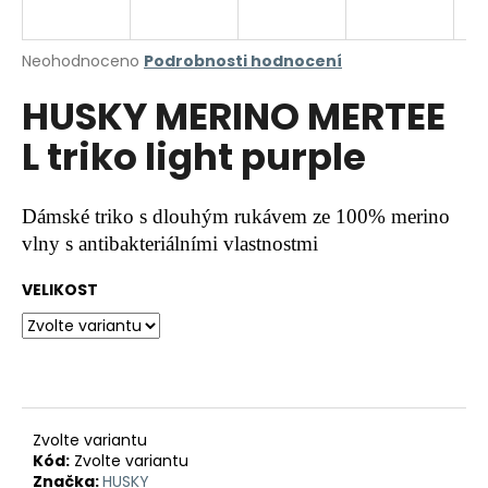
a
j
Průměrné
Neohodnoceno
Podrobnosti hodnocení
í
hodnocení
HUSKY MERINO MERTEE
produktu
t
je
?
L triko light purple
0,0
z
5
hvězdiček.
Dámské triko s dlouhým rukávem ze 100% merino
vlny s antibakteriálními vlastnostmi
HLEDAT
VELIKOST
D
o
p
o
r
Zvolte variantu
Kód:
Zvolte variantu
u
Značka:
HUSKY