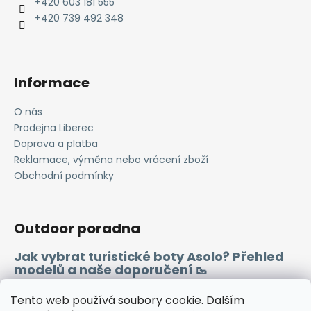
t
+420 603 181 555
í
+420 739 492 348
Informace
O nás
Prodejna Liberec
Doprava a platba
Reklamace, výměna nebo vrácení zboží
Obchodní podmínky
Outdoor poradna
Jak vybrat turistické boty Asolo? Přehled
modelů a naše doporučení 🥾
Merino vlna 🐏
Tento web používá soubory cookie. Dalším