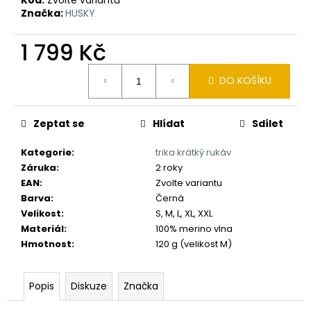
č
Značka:
HUSKY
u
j
1 799 Kč
e
m
Měrná
e
DO KOŠÍKU
cena:
Zeptat se
Hlídat
Sdílet
Kategorie
:
trika krátký rukáv
Záruka
:
2 roky
EAN
:
Zvolte variantu
Barva
:
Černá
Velikost
:
S, M, L, XL, XXL
Materiál
:
100% merino vlna
Hmotnost
:
120 g (velikost M)
Popis
Diskuze
Značka