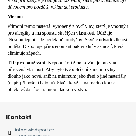
zcela přirozeným jevem je žmolkování, které proto nemůže být
důvodem pro pozdější reklamaci produktu.
Merino
Přírodní termo materiál vyrobený z ovčí vlny, který je vhodný i
pro alergiky a má spoustu skvělých vlastností. Udržuje
tělesnou teplotu. Je perfektně prodyšný. Skvěle odvádí vlhkost
od těla. Disponuje přirozenou antibakteriální vlastností, která
eliminuje zápach.
TIP pro používání:
Nepopulární žmolkování je pro vlnu
přirozená vlastnost. Aby bylo tvé oblečení z merino vlny
dlouho jako nové, sniž na minimum jeho tření o jiné materiály
(např. při nošení batohu). Stačí, když si na merino kousek
oblékneš další ochrannou hladkou vrstvu.
Z
á
Kontakt
p
a
info
@
windsport.cz