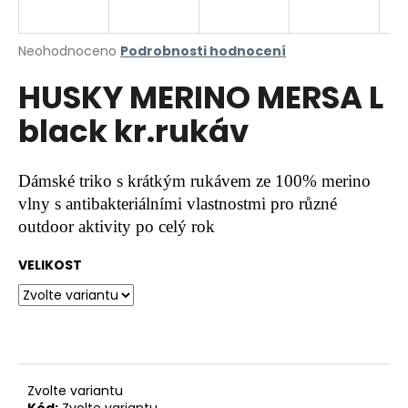
a
j
Průměrné
Neohodnoceno
Podrobnosti hodnocení
í
hodnocení
HUSKY MERINO MERSA L
produktu
t
je
?
black kr.rukáv
0,0
z
5
hvězdiček.
Dámské triko s krátkým rukávem ze 100% merino
vlny s antibakteriálními vlastnostmi pro různé
HLEDAT
outdoor aktivity po celý rok
VELIKOST
D
o
p
o
r
u
Zvolte variantu
Kód:
Zvolte variantu