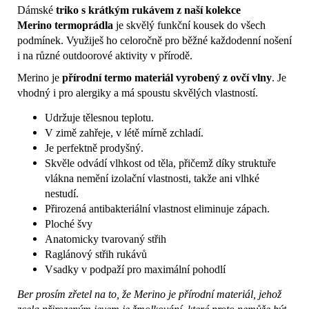
Dámské
triko s krátkým rukávem z naší kolekce
Merino termoprádla
je skvělý funkční kousek do všech
podmínek. Využiješ ho celoročně pro běžné každodenní nošení
i na různé outdoorové aktivity v přírodě.
Merino je
přírodní termo materiál vyrobený z ovčí vlny
. Je
vhodný i pro alergiky a má spoustu skvělých vlastností.
Udržuje tělesnou teplotu.
V zimě zahřeje, v létě mírně zchladí.
Je perfektně prodyšný.
Skvěle odvádí vlhkost od těla, přičemž díky struktuře
vlákna nemění izolační vlastnosti, takže ani vlhké
nestudí.
Přirozená antibakteriální vlastnost eliminuje zápach.
Ploché švy
Anatomicky tvarovaný střih
Raglánový střih rukávů
Vsadky v podpaží pro maximální pohodlí
Ber prosím zřetel na to, že Merino je přírodní materiál, jehož