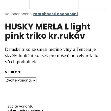
a
j
Průměrné
Neohodnoceno
Podrobnosti hodnocení
í
hodnocení
HUSKY MERLA L light
produktu
t
je
?
pink triko kr.rukáv
0,0
z
5
hvězdiček.
Dámské triko ze směsi merino vlny a Tencelu je
skvělý funkční kousek pro nošení po celý rok do
HLEDAT
všech podmínek
VELIKOST
D
o
p
o
r
u
Zvolte variantu
Kód:
Zvolte variantu