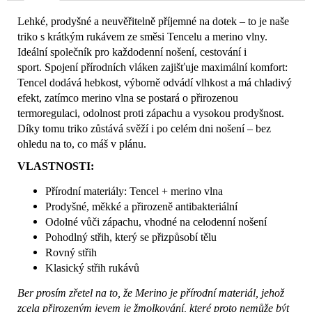
Lehké, prodyšné a neuvěřitelně příjemné na dotek – to je naše
triko s krátkým rukávem ze směsi Tencelu a merino vlny.
Ideální společník pro každodenní nošení, cestování i
sport. Spojení přírodních vláken zajišťuje maximální komfort:
Tencel dodává hebkost, výborně odvádí vlhkost a má chladivý
efekt, zatímco merino vlna se postará o přirozenou
termoregulaci, odolnost proti zápachu a vysokou prodyšnost.
Díky tomu triko zůstává svěží i po celém dni nošení – bez
ohledu na to, co máš v plánu.
VLASTNOSTI:
Přírodní materiály: Tencel + merino vlna
Prodyšné, měkké a přirozeně antibakteriální
Odolné vůči zápachu, vhodné na celodenní nošení
Pohodlný střih, který se přizpůsobí tělu
Rovný střih
Klasický střih rukávů
Ber prosím zřetel na to, že Merino je přírodní materiál, jehož
zcela přirozeným jevem je žmolkování, které proto nemůže být