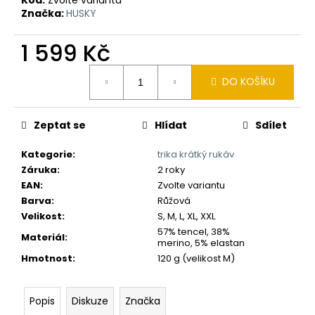
č
Značka:
HUSKY
u
j
1 599 Kč
e
m
Měrná
e
DO KOŠÍKU
cena:
Zeptat se
Hlídat
Sdílet
Kategorie
:
trika krátký rukáv
Záruka
:
2 roky
EAN
:
Zvolte variantu
Barva
:
Růžová
Velikost
:
S, M, L, XL, XXL
57% tencel, 38%
Materiál
:
merino, 5% elastan
Hmotnost
:
120 g (velikost M)
Popis
Diskuze
Značka