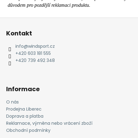
důvodem pro pozdější reklamaci produktu.
Z
á
Kontakt
p
a
info
@
windsport.cz
t
+420 603 181 555
í
+420 739 492 348
Informace
O nás
Prodejna Liberec
Doprava a platba
Reklamace, výměna nebo vrácení zboží
Obchodní podmínky