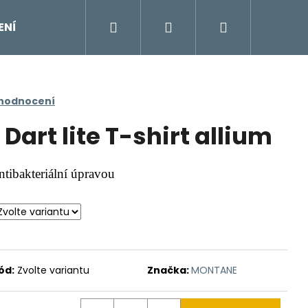
Hledat
Přihlášení
Nákupní
ENÍ
DOPLŇKY
Moje objednávka
Znač
košík
 hodnocení
art lite T-shirt allium
ntibakteriální úpravou
ód:
Zvolte variantu
Značka:
MONTANE