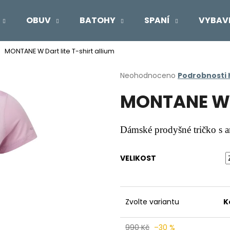
OBUV
BATOHY
SPANÍ
VYBAV
MONTANE W Dart lite T-shirt allium
Co potřebujete najít?
Průměrné
Neohodnoceno
Podrobnosti
hodnocení
MONTANE W D
produktu
HLEDAT
je
0,0
z
Dámské prodyšné tričko s a
5
Doporučujeme
hvězdiček.
VELIKOST
Zvolte variantu
K
990 Kč
–30 %