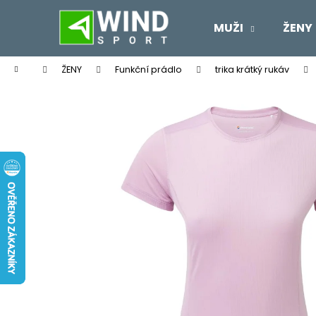
K
Přejít
na
o
MUŽI
ŽENY
obsah
Zpět
Zpět
š
do
do
í
Domů
ŽENY
Funkční prádlo
trika krátký rukáv
k
obchodu
obchodu