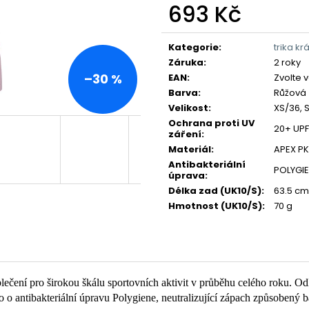
693 Kč
Měrná
cena:
Kategorie
:
trika kr
Záruka
:
2 roky
–30 %
EAN
:
Zvolte 
Barva
:
Růžová
Velikost
:
XS/36, S
Ochrana proti UV
20+ UPF
záření
:
Materiál
:
APEX P
Antibakteriální
POLYGI
úprava
:
Délka zad (UK10/S)
:
63.5 cm
Hmotnost (UK10/S)
:
70 g
a oblečení pro širokou škálu sportovních aktivit v průběhu celého ro
 o antibakteriální úpravu Polygiene, neutralizující zápach způsobený b