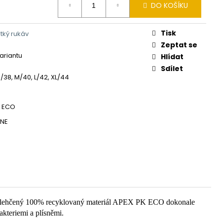
DO KOŠÍKU
Tisk
átký rukáv
Zeptat se
variantu
Hlídat
Sdílet
/38, M/40, L/42, XL/44
K ECO
ENE
ku. Odlehčený 100% recyklovaný materiál APEX PK ECO dokonale
akteriemi a plísněmi.