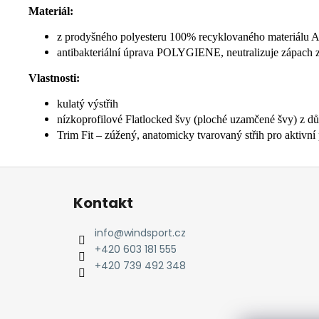
Materiál:
z prodyšného polyesteru 100% recyklovaného materiá
antibakteriální úprava POLYGIENE, neutralizuje zápach 
Vlastnosti:
kulatý výstřih
nízkoprofilové Flatlocked švy (ploché uzamčené švy) z dů
Trim Fit – zúžený, anatomicky tvarovaný střih pro aktivn
Z
á
Kontakt
p
a
info
@
windsport.cz
t
+420 603 181 555
í
+420 739 492 348