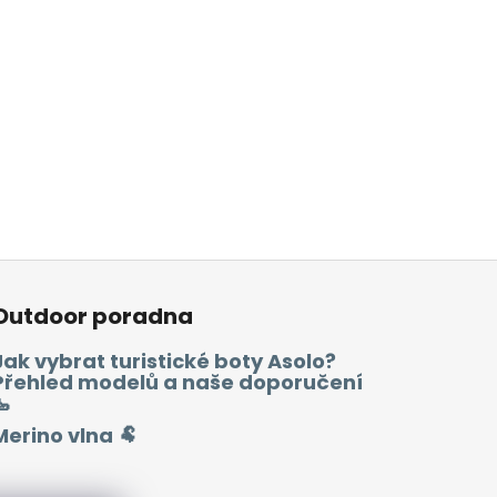
Outdoor poradna
Jak vybrat turistické boty Asolo?
Přehled modelů a naše doporučení
🥾
Merino vlna 🐏