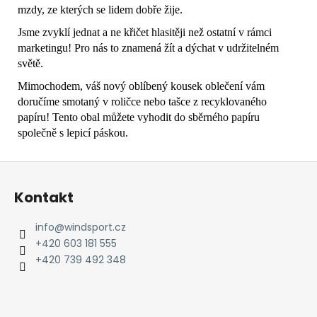
mzdy, ze kterých se lidem dobře žije.
Jsme zvyklí jednat a ne křičet hlasitěji než ostatní v rámci
marketingu! Pro nás to znamená žít a dýchat v udržitelném
světě.
Mimochodem, váš nový oblíbený kousek oblečení vám
doručíme smotaný v roličce nebo tašce z recyklovaného
papíru! Tento obal můžete vyhodit do sběrného papíru
společně s lepicí páskou.
Z
á
Kontakt
p
a
info
@
windsport.cz
t
+420 603 181 555
í
+420 739 492 348