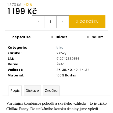
č
1 370 Kč
–12 %
u
1 199 Kč
j
e
Měrná
DO KOŠÍKU
m
cena:
e
Zeptat se
Hlídat
Sdílet
Kategorie
:
trika
Záruka
:
2 roky
EAN
:
9120117332656
Barva
:
Žlutá
Velikost
:
36, 38, 40, 42, 44, 34
Materiál
:
100% Bavlna
Popis
Diskuze
Značka
Vzrušující kombinace pohodlí a skvělého vzhledu – to je tričko
Chillaz Fancy. Do unikátního kousku tkaniny jsme vpletli