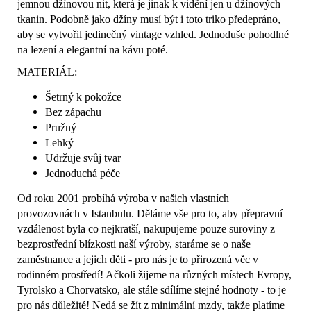
jemnou džínovou nit, která je jinak k vidění jen u džínových
tkanin. Podobně jako džíny musí být i toto triko předepráno,
aby se vytvořil jedinečný vintage vzhled. Jednoduše pohodlné
na lezení a elegantní na kávu poté.
MATERIÁL:
Šetrný k pokožce
Bez zápachu
Pružný
Lehký
Udržuje svůj tvar
Jednoduchá péče
Od roku 2001 probíhá výroba v našich vlastních
provozovnách v Istanbulu. Děláme vše pro to, aby přepravní
vzdálenost byla co nejkratší, nakupujeme pouze suroviny z
bezprostřední blízkosti naší výroby, staráme se o naše
zaměstnance a jejich děti - pro nás je to přirozená věc v
rodinném prostředí! Ačkoli žijeme na různých místech Evropy,
Tyrolsko a Chorvatsko, ale stále sdílíme stejné hodnoty - to je
pro nás důležité! Nedá se žít z minimální mzdy, takže platíme