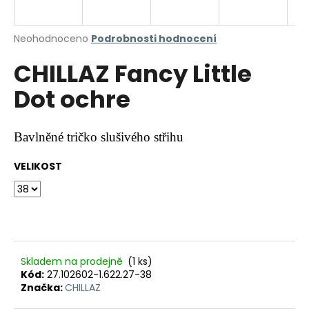
a
j
Průměrné
Neohodnoceno
Podrobnosti hodnocení
í
hodnocení
CHILLAZ Fancy Little
produktu
t
je
?
Dot ochre
0,0
z
5
hvězdiček.
Bavlněné tričko slušivého střihu
HLEDAT
VELIKOST
D
o
p
Skladem na prodejně
(1 ks)
o
Kód:
27.102602-1.622.27-38
r
Značka:
CHILLAZ
u