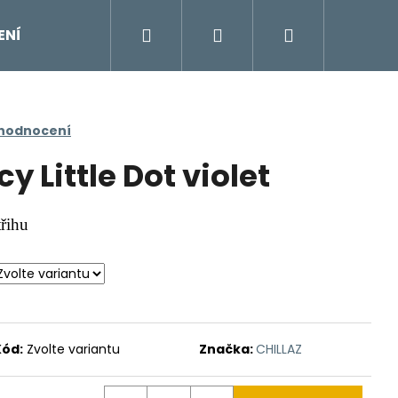
Hledat
Přihlášení
Nákupní
ENÍ
DOPLŇKY
Moje objednávka
Znač
košík
 hodnocení
y Little Dot violet
třihu
Kód:
Zvolte variantu
Značka:
CHILLAZ