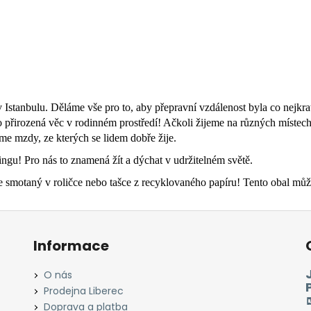
stanbulu. Děláme vše pro to, aby přepravní vzdálenost byla co nejkrat
 to přirozená věc v rodinném prostředí! Ačkoli žijeme na různých místec
tíme mzdy, ze kterých se lidem dobře žije.
tingu! Pro nás to znamená žít a dýchat v udržitelném světě.
otaný v roličce nebo tašce z recyklovaného papíru! Tento obal můžet
Informace
O nás
Prodejna Liberec
Doprava a platba