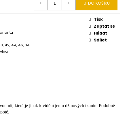
DO KOŠÍKU
Tisk
Zeptat se
variantu
Hlídat
Sdílet
40, 42, 44, 46, 34
vlna
ou nit, která je jinak k vidění jen u džínových tkanin. Podobně
 poté.