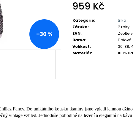
959 Kč
Měrná
cena:
Kategorie
:
trika
Záruka
:
2 roky
–30 %
EAN
:
Zvolte 
Barva
:
Fialová
Velikost
:
36, 38, 
Materiál
:
100% Ba
Chillaz Fancy. Do unikátního kousku tkaniny jsme vpletli jemnou džínov
inečný vintage vzhled. Jednoduše pohodlné na lezení a elegantní na kávu