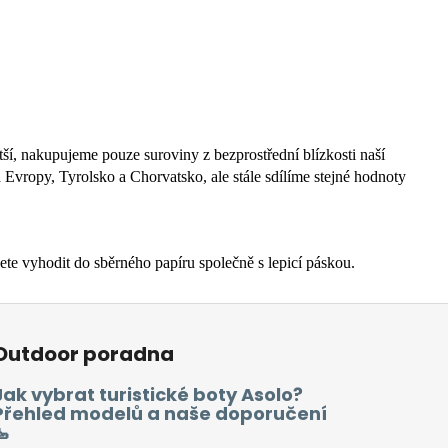
ší, nakupujeme pouze suroviny z bezprostřední blízkosti naší
h Evropy, Tyrolsko a Chorvatsko, ale stále sdílíme stejné hodnoty
e vyhodit do sběrného papíru společně s lepicí páskou.
Outdoor poradna
Jak vybrat turistické boty Asolo?
Přehled modelů a naše doporučení
🥾