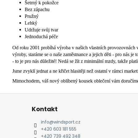
Šetrný k pokožce
Bez zápachu
Pružný
Lehký
Udržuje svůj tvar
Jednoduchá péče
Od roku 2001 probíhá výroba v našich vlastních provozovnách v I
výroby, staráme se o naše zaměstnance a jejich děti - pro nás je
- to je pro nás důležité! Nedá se žít z minimální mzdy, takže pla
Jsme zvyklí jednat a ne křičet hlasitěji než ostatní v rámci marke
Mimochodem, váš nový oblíbený kousek oblečení vám doručíme sm
Z
á
Kontakt
p
a
info
@
windsport.cz
t
+420 603 181 555
í
+420 739 492 348