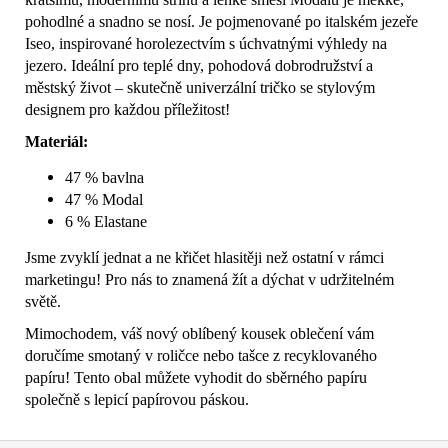
pohodlné a snadno se nosí. Je pojmenované po italském jezeře
Iseo, inspirované horolezectvím s úchvatnými výhledy na
jezero. Ideální pro teplé dny, pohodová dobrodružství a
městský život – skutečně univerzální tričko se stylovým
designem pro každou příležitost!
Materiál:
47 % bavlna
47 % Modal
6 % Elastane
Jsme zvyklí jednat a ne křičet hlasitěji než ostatní v rámci
marketingu! Pro nás to znamená žít a dýchat v udržitelném
světě.
Mimochodem, váš nový oblíbený kousek oblečení vám
doručíme smotaný v roličce nebo tašce z recyklovaného
papíru! Tento obal můžete vyhodit do sběrného papíru
společně s lepicí papírovou páskou.