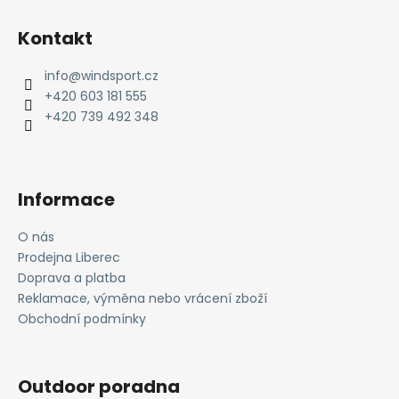
Z
á
Kontakt
p
a
info
@
windsport.cz
t
+420 603 181 555
í
+420 739 492 348
Informace
O nás
Prodejna Liberec
Doprava a platba
Reklamace, výměna nebo vrácení zboží
Obchodní podmínky
Outdoor poradna