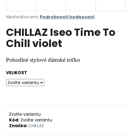
a
j
Průměrné
Neohodnoceno
Podrobnosti hodnocení
í
hodnocení
CHILLAZ Iseo Time To
produktu
t
je
?
Chill violet
0,0
z
5
hvězdiček.
Pohodlné stylové dámské tričko
HLEDAT
VELIKOST
D
o
p
Zvolte variantu
o
Kód:
Zvolte variantu
r
Značka:
CHILLAZ
u