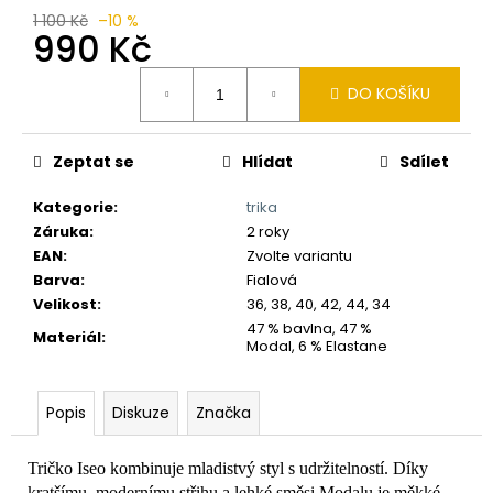
č
1 100 Kč
–10 %
u
990 Kč
j
e
Měrná
DO KOŠÍKU
m
cena:
e
Zeptat se
Hlídat
Sdílet
Kategorie
:
trika
Záruka
:
2 roky
EAN
:
Zvolte variantu
Barva
:
Fialová
Velikost
:
36, 38, 40, 42, 44, 34
47 % bavlna, 47 %
Materiál
:
Modal, 6 % Elastane
Popis
Diskuze
Značka
Tričko Iseo kombinuje mladistvý styl s udržitelností. Díky
kratšímu, modernímu střihu a lehké směsi Modalu je měkké,