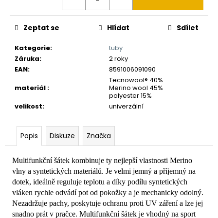
č
u
j
Zeptat se
Hlídat
Sdílet
e
m
Kategorie
:
tuby
e
Záruka
:
2 roky
EAN
:
8591006091090
Tecnowool® 40%
materiál
:
Merino wool 45%
polyester 15%
velikost
:
univerzální
Popis
Diskuze
Značka
Multifunkční šátek kombinuje ty nejlepší vlastnosti Merino
vlny a syntetických materiálů. Je velmi jemný a příjemný na
dotek, ideálně reguluje teplotu a díky podílu syntetických
vláken rychle odvádí pot od pokožky a je mechanicky odolný.
Nezadržuje pachy, poskytuje ochranu proti UV záření a lze jej
snadno prát v pračce. Multifunkční šátek je vhodný na sport