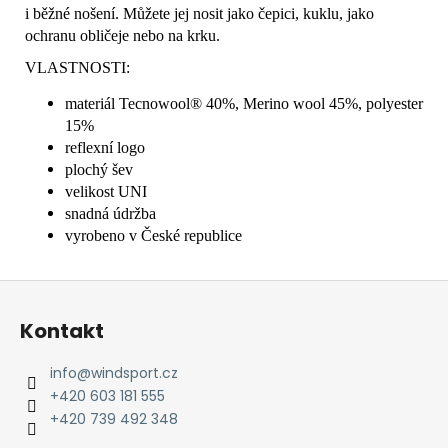
i běžné nošení. Můžete jej nosit jako čepici, kuklu, jako
ochranu obličeje nebo na krku.
VLASTNOSTI:
materiál Tecnowool® 40%, Merino wool 45%, polyester
15%
reflexní logo
plochý šev
velikost UNI
snadná údržba
vyrobeno v České republice
Z
á
Kontakt
p
a
info
@
windsport.cz
t
+420 603 181 555
í
+420 739 492 348