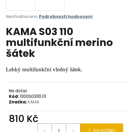
a
j
Průměrné
Neohodnoceno
Podrobnosti hodnocení
í
hodnocení
KAMA S03 110
produktu
t
je
?
multifunkční merino
0,0
z
šátek
5
hvězdiček.
HLEDAT
Lehký multifunkční vlněný šátek.
Na dotaz
D
Kód:
1300S03110.01
o
Značka:
KAMA
p
o
810 Kč
r
u
Měrná
DO KOŠÍKU
cena: