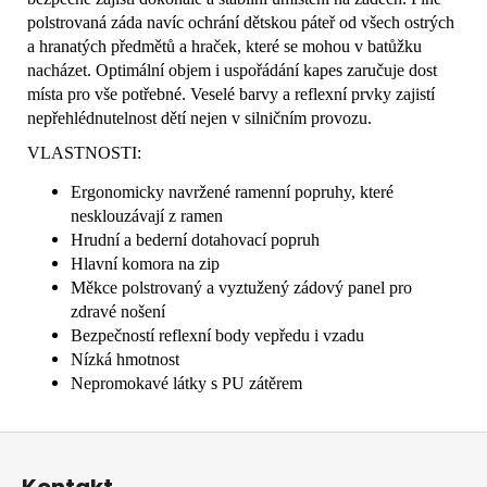
polstrovaná záda navíc ochrání dětskou páteř od všech ostrých
a hranatých předmětů a hraček, které se mohou v batůžku
nacházet. Optimální objem i uspořádání kapes zaručuje dost
místa pro vše potřebné. Veselé barvy a reflexní prvky zajistí
nepřehlédnutelnost dětí nejen v silničním provozu.
VLASTNOSTI:
Ergonomicky navržené ramenní popruhy, které
nesklouzávají z ramen
Hrudní a bederní dotahovací popruh
Hlavní komora na zip
Měkce polstrovaný a vyztužený zádový panel pro
zdravé nošení
Bezpečností reflexní body vepředu i vzadu
Nízká hmotnost
Nepromokavé látky s PU zátěrem
Z
á
Kontakt