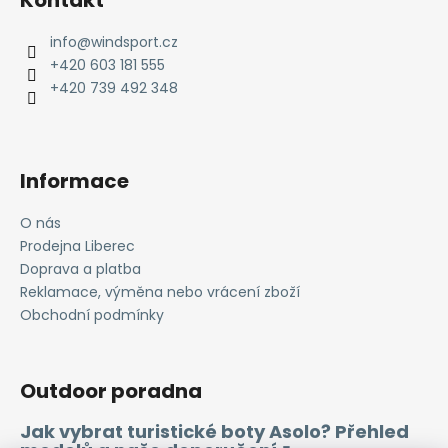
p
a
info
@
windsport.cz
t
+420 603 181 555
í
+420 739 492 348
Informace
O nás
Prodejna Liberec
Doprava a platba
Reklamace, výměna nebo vrácení zboží
Obchodní podmínky
Outdoor poradna
Jak vybrat turistické boty Asolo? Přehled