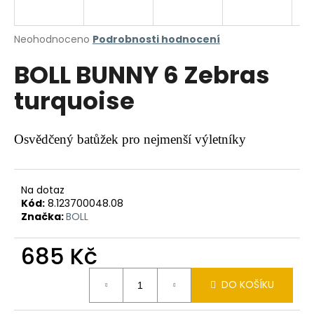
a
j
Průměrné
Neohodnoceno
Podrobnosti hodnocení
í
hodnocení
BOLL BUNNY 6 Zebras
produktu
t
je
?
turquoise
0,0
z
5
hvězdiček.
Osvědčený batůžek pro nejmenší výletníky
HLEDAT
Na dotaz
Kód:
8.123700048.08
Značka:
BOLL
D
o
685 Kč
p
o
Měrná
r
DO KOŠÍKU
cena:
u