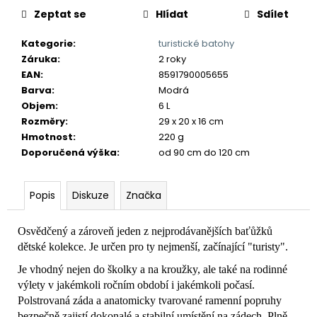
č
Zeptat se
Hlídat
Sdílet
u
j
Kategorie
:
turistické batohy
e
Záruka
:
2 roky
m
EAN
:
8591790005655
e
Barva
:
Modrá
Objem
:
6 L
Rozměry
:
29 x 20 x 16 cm
Hmotnost
:
220 g
Doporučená výška
:
od 90 cm do 120 cm
Popis
Diskuze
Značka
Osvědčený a zároveň jeden z nejprodávanějších baťůžků
dětské kolekce. Je určen pro ty nejmenší, začínající "turisty".
Je vhodný nejen do školky a na kroužky, ale také na rodinné
výlety v jakémkoli ročním období i jakémkoli počasí.
Polstrovaná záda a anatomicky tvarované ramenní popruhy
bezpečně zajistí dokonalé a stabilní umístění na zádech. Plně