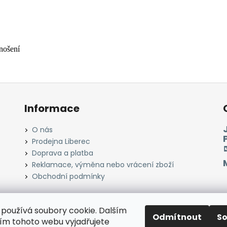
nošení
Informace
O nás
Prodejna Liberec
Doprava a platba
Reklamace, výměna nebo vrácení zboží
Obchodní podmínky
používá soubory cookie. Dalším
Odmítnout
S
Instagram
Facebook
Heureka.cz
Zboží.cz
m tohoto webu vyjadřujete