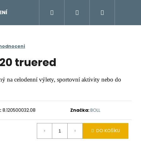
Hledat
Přihlášení
Nákupní
ENÍ
DOPLŇKY
Moje objednávka
Znač
košík
 hodnocení
 20 truered
na celodenní výlety, sportovní aktivity nebo do
:
8.120500032.08
Značka:
BOLL
DO KOŠÍKU