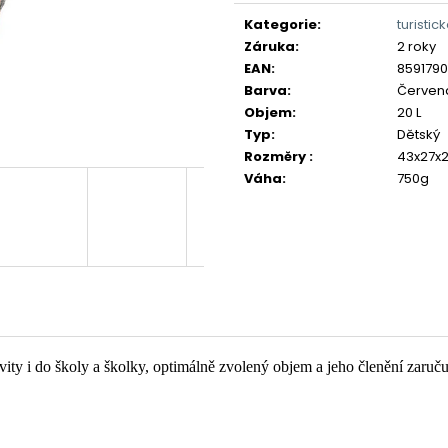
cena:
Kategorie
:
turistic
Záruka
:
2 roky
EAN
:
859179
Barva
:
Červen
Objem
:
20 L
Typ
:
Dětský
Rozměry
:
43x27x
Váha
:
750g
ty i do školy a školky, optimálně zvolený objem a jeho členění zaručuj