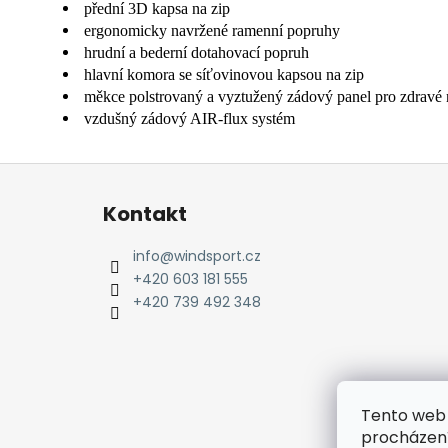
přední 3D kapsa na zip
ergonomicky navržené ramenní popruhy
hrudní a bederní dotahovací popruh
hlavní komora se síťovinovou kapsou na zip
měkce polstrovaný a vyztužený zádový panel pro zdravé 
vzdušný zádový AIR-flux systém
Z
á
Kontakt
p
a
info
@
windsport.cz
t
+420 603 181 555
í
+420 739 492 348
Tento web 
procházení