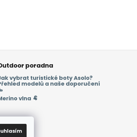
Outdoor poradna
Jak vybrat turistické boty Asolo?
Přehled modelů a naše doporučení
🥾
Merino vlna 🐏
ouhlasím