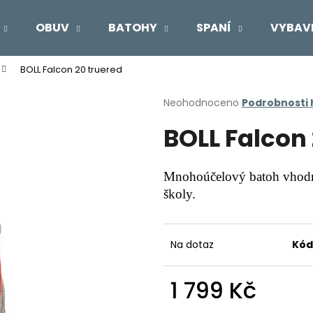
OBUV
BATOHY
SPANÍ
VYBAV
BOLL Falcon 20 truered
Co potřebujete najít?
Průměrné
Neohodnoceno
Podrobnosti
hodnocení
BOLL Falcon
produktu
HLEDAT
je
0,0
z
Mnohoúčelový batoh vhodný 
5
Doporučujeme
školy.
hvězdiček.
Na dotaz
Kód
1 799 Kč
Měrná