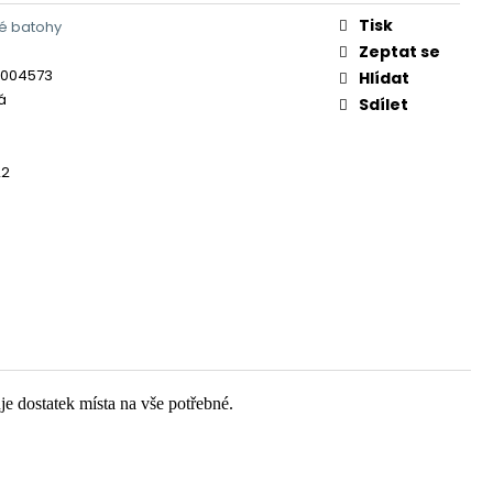
Tisk
ké batohy
Zeptat se
0004573
Hlídat
á
Sdílet
22
e dostatek místa na vše potřebné.