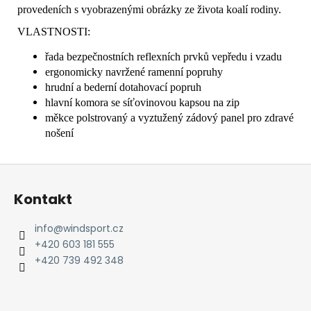
provedeních s vyobrazenými obrázky ze života koalí rodiny.
VLASTNOSTI:
řada bezpečnostních reflexních prvků vepředu i vzadu
ergonomicky navržené ramenní popruhy
hrudní a bederní dotahovací popruh
hlavní komora se síťovinovou kapsou na zip
měkce polstrovaný a vyztužený zádový panel pro zdravé
nošení
Z
á
Kontakt
p
a
info
@
windsport.cz
t
+420 603 181 555
í
+420 739 492 348