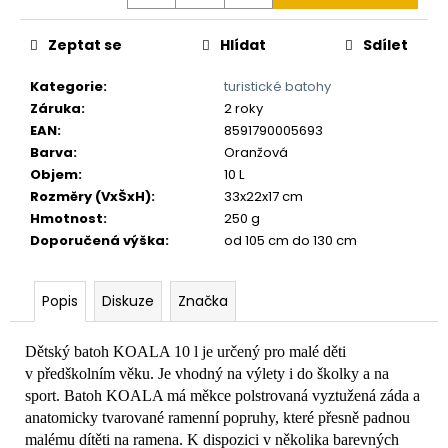
č
u
j
Zeptat se
Hlídat
Sdílet
e
Kategorie
:
turistické batohy
m
Záruka
:
2 roky
e
EAN
:
8591790005693
Barva
:
Oranžová
Objem
:
10 L
Rozměry (VxŠxH)
:
33x22x17 cm
Hmotnost
:
250 g
Doporučená výška
:
od 105 cm do 130 cm
Popis
Diskuze
Značka
Dětský batoh KOALA 10 l je určený pro malé děti
v předškolním věku. Je vhodný na výlety i do školky a na
sport. Batoh KOALA má měkce polstrovaná vyztužená záda a
anatomicky tvarované ramenní popruhy, které přesně padnou
malému dítěti na ramena. K dispozici v několika barevných