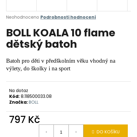
a
j
Průměrné
Neohodnoceno
Podrobnosti hodnocení
í
hodnocení
BOLL KOALA 10 flame
produktu
t
je
?
dětský batoh
0,0
z
5
hvězdiček.
Batoh pro děti v předškolním věku vhodný na
výlety, do školky i na sport
HLEDAT
Na dotaz
Kód:
8.118500033.08
D
Značka:
BOLL
o
p
797 Kč
o
r
Měrná
u
DO KOŠÍKU
cena: