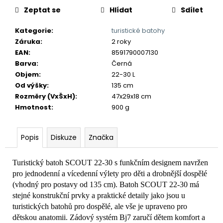
č
Zeptat se
Hlídat
Sdílet
u
j
Kategorie
:
turistické batohy
e
Záruka
:
2 roky
m
EAN
:
8591790007130
e
Barva
:
Černá
Objem
:
22-30 L
Od výšky
:
135 cm
Rozměry (VxŠxH)
:
47x29x18 cm
Hmotnost
:
900 g
Popis
Diskuze
Značka
Turistický batoh SCOUT 22-30 s funkčním designem navržen
pro jednodenní a vícedenní výlety pro děti a drobnější dospělé
(vhodný pro postavy od 135 cm). Batoh SCOUT 22-30 má
stejné konstrukční prvky a praktické detaily jako jsou u
turistických batohů pro dospělé, ale vše je upraveno pro
dětskou anatomii. Zádový systém Bj7 zaručí dětem komfort a