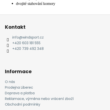
dvojité stahování komory
Z
á
Kontakt
p
a
info
@
windsport.cz
t
+420 603 181 555
í
+420 739 492 348
Informace
O nás
Prodejna Liberec
Doprava a platba
Reklamace, výměna nebo vrácení zboží
Obchodní podmínky