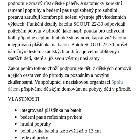
podporuje zdravý růst dětské páteře. Anatomicky korektní
ramenní popruhy a bederní pás uzpůsobený pro subtilní
postavu zaručují komfort při nošení výstroje při vícedenních
výletech. Funkční detaily batohu SCOUT 22-30 odpovídají
potřebám pobytu v přírodě, jako např. poutka pro uchycení
holí, případně cepínu, hluboké síťovinové kapsy vně batohu,
integrovaná pláštěnka na batoh. Batoh SCOUT 22-30 prošel
náročným testem skautských oddílů a je velmi oblíbený u
starších dětí, které si již svou výstroj nosí samy.
Zakoupením tohoto zboží podporujete děti z dětských domovů
a jejich cestu ven do přírody za poznáním a novými
zkušenostmi. Ve spolupráci s neziskovou organizací
Spolu
dětem
přispíváme dětským domovům na pobyty dětí v přírodě.
VLASTNOSTI:
integrovaná pláštěnka na batoh
bederní pás s reflexním prvkem
hrudní popruhy
poloha víka batohu lze zvýšit až o 13 cm
reflexní prvky