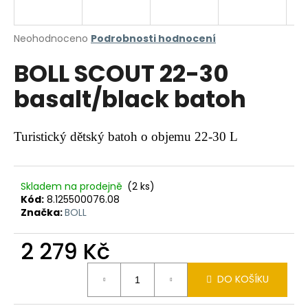
a
j
Průměrné
Neohodnoceno
Podrobnosti hodnocení
í
hodnocení
BOLL SCOUT 22-30
produktu
t
je
?
basalt/black batoh
0,0
z
5
hvězdiček.
Turistický dětský batoh o objemu 22-30 L
HLEDAT
Skladem na prodejně
(2 ks)
Kód:
8.125500076.08
Značka:
BOLL
D
o
2 279 Kč
p
o
Měrná
r
DO KOŠÍKU
cena:
u