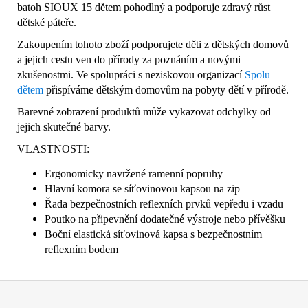
batoh SIOUX 15 dětem pohodlný a podporuje zdravý růst
dětské páteře.
Zakoupením tohoto zboží podporujete děti z dětských domovů
a jejich cestu ven do přírody za poznáním a novými
zkušenostmi. Ve spolupráci s neziskovou organizací
Spolu
dětem
přispíváme dětským domovům na pobyty dětí v přírodě.
Barevné zobrazení produktů může vykazovat odchylky od
jejich skutečné barvy.
VLASTNOSTI:
Ergonomicky navržené ramenní popruhy
Hlavní komora se síťovinovou kapsou na zip
Řada bezpečnostních reflexních prvků vepředu i vzadu
Poutko na připevnění dodatečné výstroje nebo přívěšku
Boční elastická síťovinová kapsa s bezpečnostním
reflexním bodem
Z
á