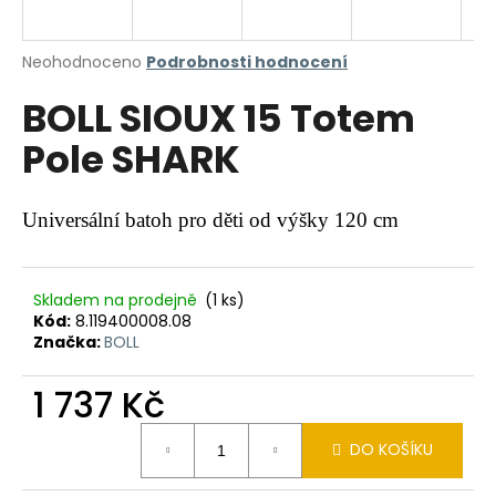
a
j
Průměrné
Neohodnoceno
Podrobnosti hodnocení
í
hodnocení
BOLL SIOUX 15 Totem
produktu
t
je
?
Pole SHARK
0,0
z
5
hvězdiček.
Universální batoh pro děti od výšky 120 cm
HLEDAT
Skladem na prodejně
(1 ks)
Kód:
8.119400008.08
Značka:
BOLL
D
o
1 737 Kč
p
o
Měrná
r
DO KOŠÍKU
cena:
u