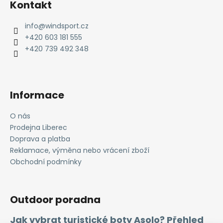
Kontakt
p
a
info
@
windsport.cz
t
+420 603 181 555
í
+420 739 492 348
Informace
O nás
Prodejna Liberec
Doprava a platba
Reklamace, výměna nebo vrácení zboží
Obchodní podmínky
Outdoor poradna
Jak vybrat turistické boty Asolo? Přehled