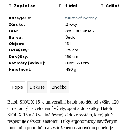
č
Zeptat se
Hlídat
Sdílet
u
j
Kategorie
:
turistické batohy
e
Záruka
:
2 roky
m
EAN
:
8591790006492
e
Barva
:
Šedá
Objem
:
15 L
Od výšky
:
125 cm
Do výšky
:
150 cm
Rozměry (VxŠxH)
:
38x26x21 cm
Hmotnost
:
480 g
Popis
Diskuze
Značka
Batoh SIOUX 15 je universální batoh pro děti od výšky 120
cm vhodný na celodenní výlety, sport a do školky. Batoh
SIOUX 15 má kvalitně řešený zádový systém, který plně
respektuje dětskou anatomii. Díky ergonomicky navrženým
ramenním popruhům a vyztuženému zádovému panelu je