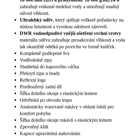
zabraňují vniknutí molekul vody a umožnují snadný
odvod vlhkosti.
Ultralehký oděv
, který splňuje veškeré požadavky na
nízkou hmotnost a vysokou odolnost zároveň.
DWR vodoodpudivé vnější ošetření vrchní vrstvy
materiálu oděvu zabraňuje prosakování vlhkosti a voda
tak okamžitě odtéká po povrchu ve formě kuliček.
Kompletně podlepené švy
Voděodolné zipy
Sbalitelná do kapsového váčku
Překrytí zipu u brady
Reflexní loga
Prodloužený zadní díl
Šířka dolního okraje s elastickým lemem
Odvětrání po obvodu trupu
Anatomicky tvarované rukávy v oblasti loktů pro
komfort pohybu
Šířka dolního okraje rukávů s elastickým lemem
Zpevněný kšilt
Kapuce upravitelná stahováním