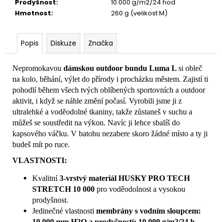
Prodyšnost
:
10 000 g/m2/24 hod
Hmotnost
:
260 g (velikost M)
Popis
Diskuze
Značka
Nepromokavou
dámskou outdoor bundu Luma L
si obleč
na kolo, běhání, výlet do přírody i procházku městem. Zajistí ti
pohodlí během všech tvých oblíbených sportovních a outdoor
aktivit, i když se náhle změní počasí. Vyrobili jsme ji z
ultralehké a voděodolné tkaniny, takže zůstaneš v suchu a
můžeš se soustředit na výkon. Navíc ji lehce sbalíš do
kapsového váčku. V batohu nezabere skoro žádné místo a ty ji
budeš mít po ruce.
VLASTNOSTI:
Kvalitní
3-vrstvý materiál HUSKY PRO TECH
STRETCH 10 000
pro voděodolnost a vysokou
prodyšnost.
Jedinečné vlastnosti
membrány s vodním sloupcem:
10 000 mm H2O a prodyšností: 10 000 g/m2/24 h