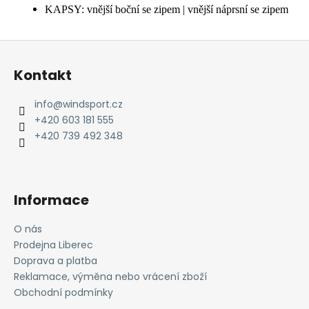
KAPSY: vnější boční se zipem | vnější náprsní se zipem
Z
á
Kontakt
p
a
info
@
windsport.cz
t
+420 603 181 555
í
+420 739 492 348
Informace
O nás
Prodejna Liberec
Doprava a platba
Reklamace, výměna nebo vrácení zboží
Obchodní podmínky