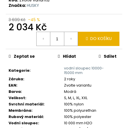
č
Značka:
HUSKY
u
j
e
3 699 Kč
–45 %
2 034 Kč
m
e
Měrná
DO KOŠÍKU
cena:
Zeptat se
Hlídat
Sdílet
vodní sloupec 10000-
Kategorie
:
15000 mm
Záruka
:
2 roky
EAN
:
Zvolte variantu
Barva
:
Modrá
Velikost
:
S, M, L, XL, XXL
Svrchní materiál
:
100% nylon
Membrána
:
100% polyurethan
Rubový materiál
:
100% polyester
Vodní sloupec
:
10 000 mm H2O