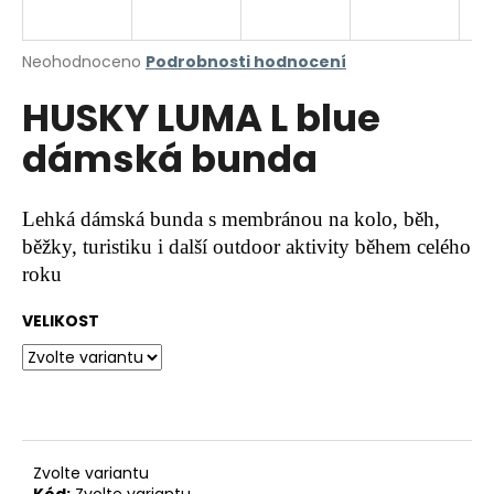
a
j
Průměrné
Neohodnoceno
Podrobnosti hodnocení
í
hodnocení
HUSKY LUMA L blue
produktu
t
je
?
dámská bunda
0,0
z
5
hvězdiček.
Lehká dámská bunda s membránou na kolo, běh,
běžky, turistiku i další outdoor aktivity během celého
HLEDAT
roku
VELIKOST
D
o
p
o
r
u
Zvolte variantu
Kód:
Zvolte variantu