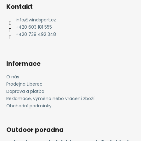
á
Kontakt
p
a
info
@
windsport.cz
t
+420 603 181 555
í
+420 739 492 348
Informace
O nás
Prodejna Liberec
Doprava a platba
Reklamace, výměna nebo vrácení zboží
Obchodní podmínky
Outdoor poradna