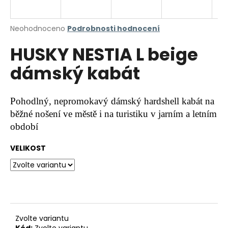
a
j
Průměrné
Neohodnoceno
Podrobnosti hodnocení
í
hodnocení
HUSKY NESTIA L beige
produktu
t
je
?
dámský kabát
0,0
z
5
hvězdiček.
Pohodlný, nepromokavý dámský hardshell kabát na
běžné nošení ve městě i na turistiku v jarním a letním
HLEDAT
období
VELIKOST
D
o
p
o
r
u
Zvolte variantu
Kód:
Zvolte variantu