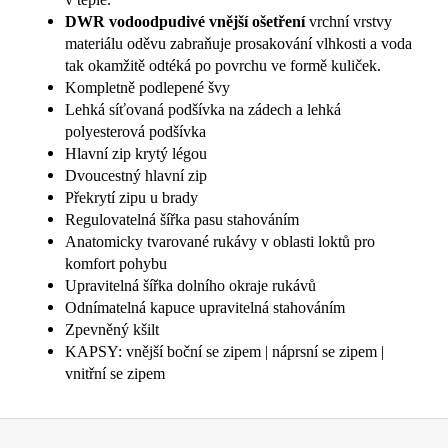
DWR vodoodpudivé vnější ošetření
vrchní vrstvy
materiálu oděvu zabraňuje prosakování vlhkosti a voda
tak okamžitě odtéká po povrchu ve formě kuliček.
Kompletně podlepené švy
Lehká síťovaná podšívka na zádech a lehká
polyesterová podšívka
Hlavní zip krytý légou
Dvoucestný hlavní zip
Překrytí zipu u brady
Regulovatelná šířka pasu stahováním
Anatomicky tvarované rukávy v oblasti loktů pro
komfort pohybu
Upravitelná šířka dolního okraje rukávů
Odnímatelná kapuce upravitelná stahováním
Zpevněný kšilt
KAPSY: vnější boční se zipem | náprsní se zipem |
vnitřní se zipem
Z