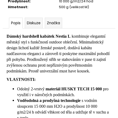
Prodyšnost
:
10 000 g/m2/24 hod
Hmotnost
:
500 g (velikost M)
Popis
Diskuze
Značka
Dámský hardshell kabátek Nestia L
kombinuje elegantní
městský styl s funkčností outdoor oblečení. Minimalistický
design lichotí každé ženské postavě, dodává kabátu
nadčasovou eleganci a zároveň ti poskytne maximální pohodlí
při pohybu. Prodloužený střih se stahováním v pase ti zajistí
zvýšenou ochranu proti nepříznivým povětrnostním
podmínkám. Prostě univerzální must have kousek.
VLASTNOSTI:
Odolný 2-vrstvý
materiál HUSKY TECH 15 000
pro
využití i v náročných podmínkách.
Voděodolná a prodyšná technologie
s vodním
sloupcem 15 000 mm H2O a prodyšnost 10 000
g/m2/24 h odvádí vlhkost od těla a udržuje tě v suchu a
v teple.