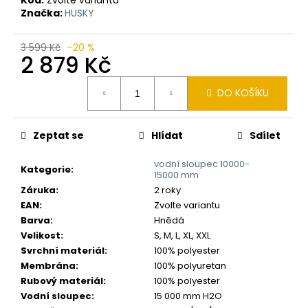
č
Značka:
HUSKY
u
j
e
3 599 Kč
–20 %
2 879 Kč
m
e
Měrná
DO KOŠÍKU
cena:
Zeptat se
Hlídat
Sdílet
vodní sloupec 10000-
Kategorie
:
15000 mm
Záruka
:
2 roky
EAN
:
Zvolte variantu
Barva
:
Hnědá
Velikost
:
S, M, L, XL, XXL
Svrchní materiál
:
100% polyester
Membrána
:
100% polyuretan
Rubový materiál
:
100% polyester
Vodní sloupec
:
15 000 mm H2O