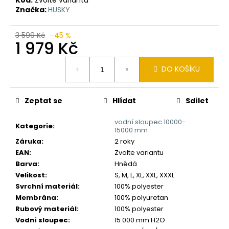
č
Značka:
HUSKY
u
j
e
3 599 Kč
–45 %
1 979 Kč
m
e
Měrná
DO KOŠÍKU
cena:
Zeptat se
Hlídat
Sdílet
vodní sloupec 10000-
Kategorie
:
15000 mm
Záruka
:
2 roky
EAN
:
Zvolte variantu
Barva
:
Hnědá
Velikost
:
S, M, L, XL, XXL, XXXL
Svrchní materiál
:
100% polyester
Membrána
:
100% polyuretan
Rubový materiál
:
100% polyester
Vodní sloupec
:
15 000 mm H2O