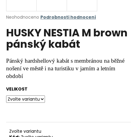
a
j
Průměrné
Neohodnoceno
Podrobnosti hodnocení
í
hodnocení
HUSKY NESTIA M brown
produktu
t
je
?
pánský kabát
0,0
z
5
hvězdiček.
Pánský hardshellový kabát s membránou na běžné
nošení ve městě i na turistiku v jarním a letním
HLEDAT
období
VELIKOST
D
o
p
o
r
u
Zvolte variantu
Kód:
Zvolte variantu