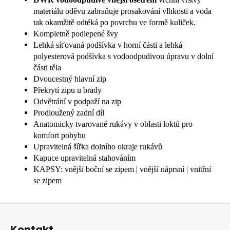
materiálu oděvu zabraňuje prosakování vlhkosti a voda
tak okamžitě odtéká po povrchu ve formě kuliček.
Kompletně podlepené švy
Lehká síťovaná podšívka v horní části a lehká
polyesterová podšívka s vodoodpudivou úpravu v dolní
části těla
Dvoucestný hlavní zip
Překrytí zipu u brady
Odvětrání v podpaží na zip
Prodloužený zadní díl
Anatomicky tvarované rukávy v oblasti loktů pro
komfort pohybu
Upravitelná šířka dolního okraje rukávů
Kapuce upravitelná stahováním
KAPSY: vnější boční se zipem | vnější náprsní | vnitřní
se zipem
Z
á
Kontakt