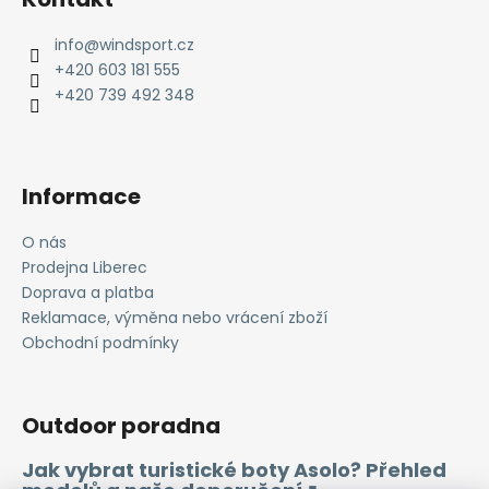
p
a
info
@
windsport.cz
t
+420 603 181 555
í
+420 739 492 348
Informace
O nás
Prodejna Liberec
Doprava a platba
Reklamace, výměna nebo vrácení zboží
Obchodní podmínky
Outdoor poradna
Jak vybrat turistické boty Asolo? Přehled