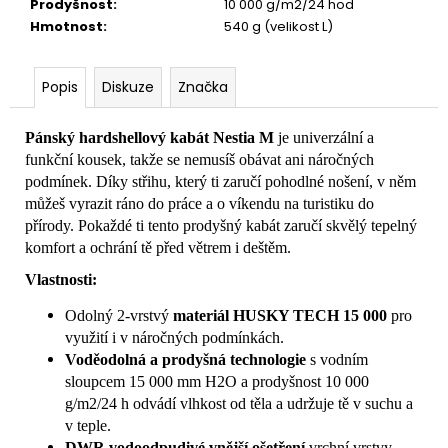
Prodyšnost
:
10 000 g/m2/24 hod
Hmotnost
:
540 g (velikost L)
Popis
Diskuze
Značka
Pánský hardshellový kabát Nestia M
je univerzální a
funkční kousek, takže se nemusíš obávat ani náročných
podmínek. Díky střihu, který ti zaručí pohodlné nošení, v něm
můžeš vyrazit ráno do práce a o víkendu na turistiku do
přírody. Pokaždé ti tento prodyšný kabát zaručí skvělý tepelný
komfort a ochrání tě před větrem i deštěm.
Vlastnosti:
Odolný 2-vrstvý
materiál HUSKY TECH 15 000
pro
využití i v náročných podmínkách.
Voděodolná a prodyšná technologie
s vodním
sloupcem 15 000 mm H2O a prodyšnost 10 000
g/m2/24 h odvádí vlhkost od těla a udržuje tě v suchu a
v teple.
DWR vodoodpudivé vnější ošetření
vrchní vrstvy