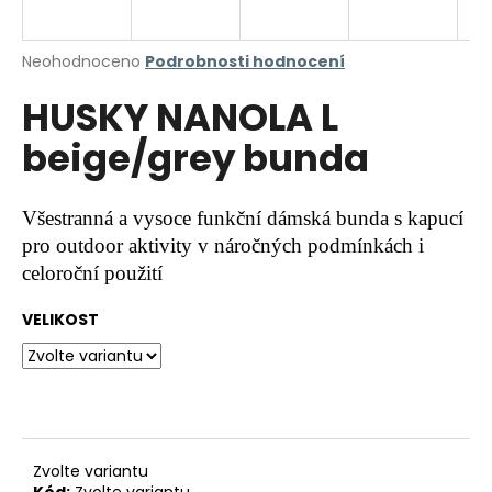
a
j
Průměrné
Neohodnoceno
Podrobnosti hodnocení
í
hodnocení
HUSKY NANOLA L
produktu
t
je
?
beige/grey bunda
0,0
z
5
hvězdiček.
Všestranná a vysoce funkční dámská bunda s kapucí
pro outdoor aktivity v náročných podmínkách i
HLEDAT
celoroční použití
VELIKOST
D
o
p
o
r
u
Zvolte variantu
Kód:
Zvolte variantu