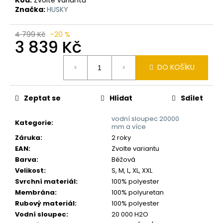
č
Značka:
HUSKY
u
j
e
4 799 Kč
–20 %
3 839 Kč
m
e
Měrná
DO KOŠÍKU
cena:
Zeptat se
Hlídat
Sdílet
vodní sloupec 20000
Kategorie
:
mm a více
Záruka
:
2 roky
EAN
:
Zvolte variantu
Barva
:
Béžová
Velikost
:
S, M, L, XL, XXL
Svrchní materiál
:
100% polyester
Membrána
:
100% polyuretan
Rubový materiál
:
100% polyester
Vodní sloupec
:
20 000 H2O