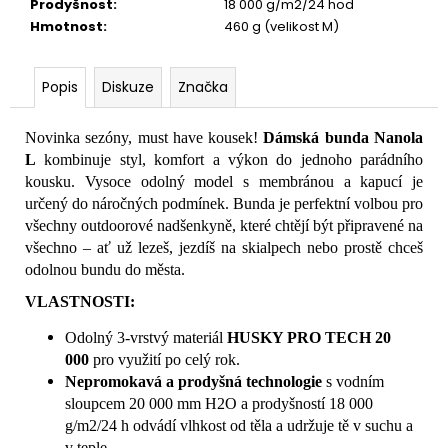
Prodyšnost
:
18 000 g/m2/24 hod
Hmotnost
:
460 g (velikost M)
Popis
Diskuze
Značka
Novinka sezóny, must have kousek!
Dámská bunda
Nanola
L
kombinuje styl, komfort a výkon do jednoho parádního
kousku. Vysoce odolný model s membránou a kapucí je
určený do náročných podmínek. Bunda je perfektní volbou pro
všechny outdoorové nadšenkyně, které chtějí být připravené na
všechno – ať už lezeš, jezdíš na skialpech nebo prostě chceš
odolnou bundu do města.
VLASTNOSTI:
Odolný 3-vrstvý materiál
HUSKY PRO TECH 20
000
pro využití po celý rok.
Nepromokavá a prodyšná technologie
s vodním
sloupcem 20 000 mm H2O a prodyšností 18 000
g/m2/24 h odvádí vlhkost od těla a udržuje tě v suchu a
v teple.