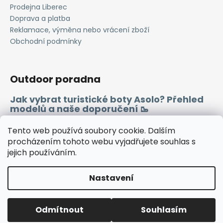
Prodejna Liberec
Doprava a platba
Reklamace, výměna nebo vrácení zboží
Obchodní podmínky
Outdoor poradna
Jak vybrat turistické boty Asolo? Přehled
modelů a naše doporučení 🥾
Merino vlna 🐏
Tento web používá soubory cookie. Dalším
procházením tohoto webu vyjadřujete souhlas s
jejich používáním.
Instagram
Facebook
Heureka.cz
Zboží.cz
Nastavení
Vytvořil Shoptet
Odmítnout
Souhlasím
Copyright 2026
WINDSPORT
. Všechna práva vyhrazena.
🔷TUTO SOBOTU ZAVŘENO🔷