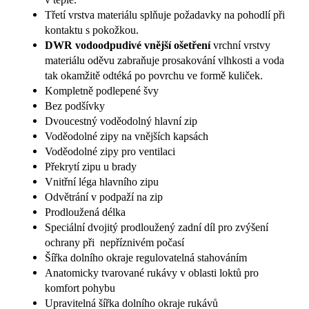
Třetí vrstva materiálu splňuje požadavky na pohodlí při
kontaktu s pokožkou.
DWR vodoodpudivé vnější ošetření
vrchní vrstvy
materiálu oděvu zabraňuje prosakování vlhkosti a voda
tak okamžitě odtéká po povrchu ve formě kuliček.
Kompletně podlepené švy
Bez podšívky
Dvoucestný voděodolný hlavní zip
Voděodolné zipy na vnějších kapsách
Voděodolné zipy pro ventilaci
Překrytí zipu u brady
Vnitřní léga hlavního zipu
Odvětrání v podpaží na zip
Prodloužená délka
Speciální dvojitý prodloužený zadní díl pro zvýšení
ochrany při nepříznivém počasí
Šířka dolního okraje regulovatelná stahováním
Anatomicky tvarované rukávy v oblasti loktů pro
komfort pohybu
Upravitelná šířka dolního okraje rukávů