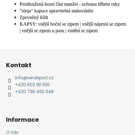
Prodloužená horní část manžet - ochrana hřbetu ruky
"ninja" kapuce upravitelná stahováním
Zpevněný kšilt
KAPSY: vnější boční se zipem | vnější náprsní se zipem
| vnější se zipem u pasu | vnitřní se zipem
Z
á
Kontakt
p
a
info
@
windsport.cz
t
+420 603 181 555
í
+420 739 492 348
Informace
O nás