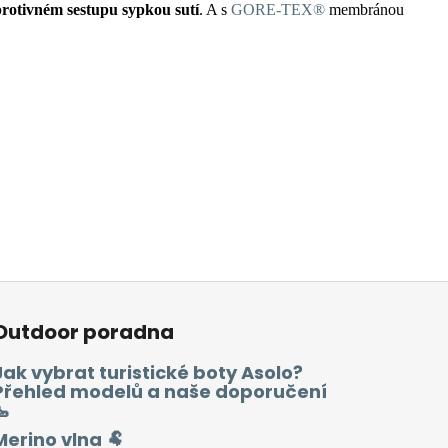
protivném sestupu sypkou sutí
. A s
GORE-TEX®
membránou
Outdoor poradna
Jak vybrat turistické boty Asolo?
Přehled modelů a naše doporučení
🥾
Merino vlna 🐏