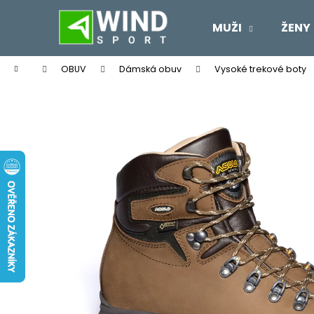
K
Přejít
na
o
MUŽI
ŽENY
obsah
Zpět
Zpět
š
do
do
í
Domů
OBUV
Dámská obuv
Vysoké trekové boty
k
obchodu
obchodu