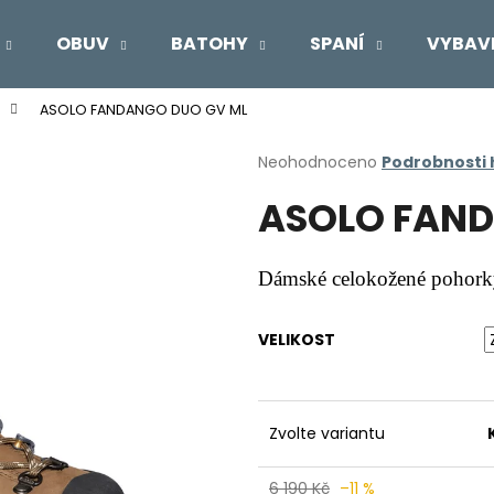
OBUV
BATOHY
SPANÍ
VYBAV
ASOLO FANDANGO DUO GV ML
Co potřebujete najít?
Průměrné
Neohodnoceno
Podrobnosti
hodnocení
ASOLO FAND
produktu
HLEDAT
je
0,0
z
Dámské celokožené pohork
5
Doporučujeme
hvězdiček.
VELIKOST
Zvolte variantu
6 190 Kč
–11 %