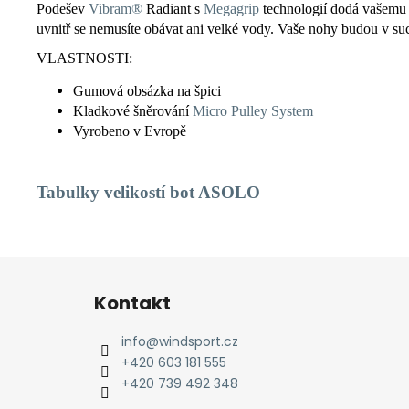
Podešev
Vibram®
Radiant s
Megagrip
technologií dodá vašemu 
uvnitř se nemusíte obávat ani velké vody. Vaše nohy budou v su
VLASTNOSTI:
Gumová obsázka na špici
Kladkové šněrování
Micro Pulley System
Vyrobeno v Evropě
Tabulky
velikostí bot ASOLO
Z
á
Kontakt
p
a
info
@
windsport.cz
t
+420 603 181 555
í
+420 739 492 348