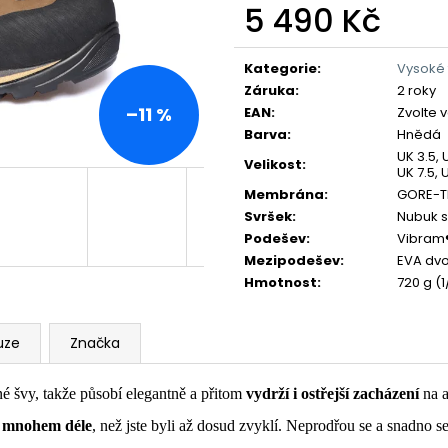
5 490 Kč
Měrná
cena:
Kategorie
:
Vysoké 
Záruka
:
2 roky
–11 %
EAN
:
Zvolte 
Barva
:
Hnědá
UK 3.5, 
Velikost
:
UK 7.5, 
Membrána
:
GORE-T
Svršek
:
Nubuk 
Podešev
:
Vibram®
Mezipodešev
:
EVA dvo
Hmotnost
:
720 g (1
uze
Značka
é švy, takže působí elegantně a přitom
vydrží i ostřejší zacházení
na a
í mnohem déle
, než jste byli až dosud zvyklí. Neprodřou se a snadno se