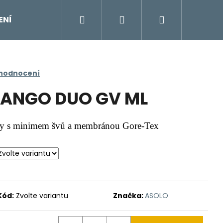
Hledat
Přihlášení
Nákupní
ENÍ
DOPLŇKY
Moje objednávka
Znač
košík
 hodnocení
ANGO DUO GV ML
y s minimem švů a membránou Gore-Tex
Kód:
Zvolte variantu
Značka:
ASOLO