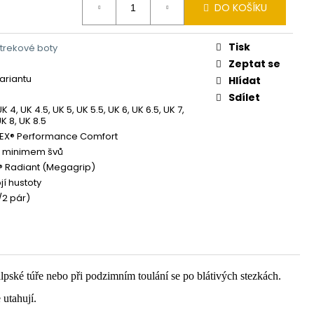
DO KOŠÍKU
Tisk
trekové boty
Zeptat se
variantu
Hlídat
Sdílet
UK 4, UK 4.5, UK 5, UK 5.5, UK 6, UK 6.5, UK 7,
UK 8, UK 8.5
EX® Performance Comfort
s minimem švů
 Radiant (Megagrip)
jí hustoty
/2 pár)
lpské túře nebo při podzimním toulání se po blátivých stezkách.
 utahují.