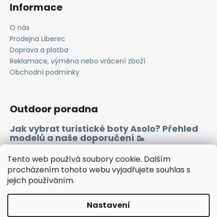
Informace
y
v
O nás
ý
Prodejna Liberec
p
i
Doprava a platba
s
Reklamace, výměna nebo vrácení zboží
u
Obchodní podmínky
Outdoor poradna
Jak vybrat turistické boty Asolo? Přehled
modelů a naše doporučení 🥾
Merino vlna 🐏
Tento web používá soubory cookie. Dalším
procházením tohoto webu vyjadřujete souhlas s
jejich používáním.
Instagram
Facebook
Heureka.cz
Zboží.cz
Nastavení