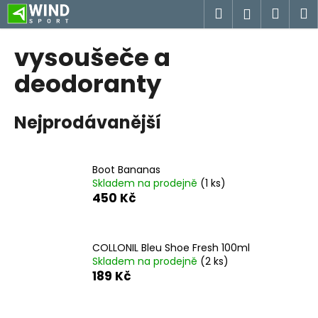
K
Přejít
Hledat
Náku
M
Přihlášen
na
o
obsah
Zpět
Zpět
košík
š
vysoušeče a
í
C
deodoranty
k
o
p
Nejprodávanější
o
t
ř
Boot Bananas
Skladem na prodejně
(1 ks)
e
450 Kč
b
u
j
COLLONIL Bleu Shoe Fresh 100ml
e
Skladem na prodejně
(2 ks)
189 Kč
t
e
n