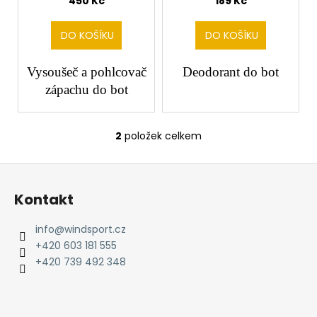
č
450 Kč
189 Kč
k
u
j
t
DO KOŠÍKU
DO KOŠÍKU
e
ů
m
Vysoušeč a pohlcovač
Deodorant do bot
e
zápachu do bot
2
položek celkem
O
v
Z
l
á
á
Kontakt
d
p
a
a
info
@
windsport.cz
c
t
+420 603 181 555
í
í
+420 739 492 348
p
r
v
k