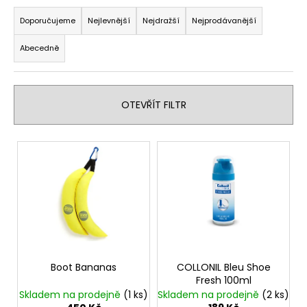
Ř
a
a
Doporučujeme
Nejlevnější
Nejdražší
Nejprodávanější
j
z
í
Abecedně
e
t
n
?
í
OTEVŘÍT FILTR
p
r
V
o
HLEDAT
ý
d
p
u
i
k
s
t
D
p
o
ů
p
r
o
o
Boot Bananas
COLLONIL Bleu Shoe
r
Fresh 100ml
d
u
Skladem na prodejně
(1 ks)
Skladem na prodejně
(2 ks)
u