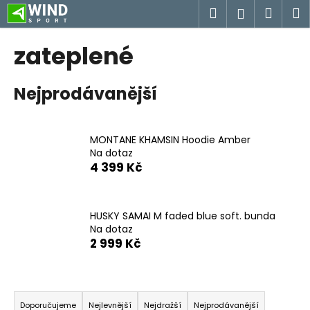
K
Přejít
Hledat
Náku
M
Přihlášen
na
o
obsah
Zpět
Zpět
košík
š
zateplené
í
C
k
Nejprodávanější
o
p
o
MONTANE KHAMSIN Hoodie Amber
t
Na dotaz
ř
4 399 Kč
e
b
u
HUSKY SAMAI M faded blue soft. bunda
Na dotaz
j
2 999 Kč
e
t
Ř
e
a
n
Doporučujeme
Nejlevnější
Nejdražší
Nejprodávanější