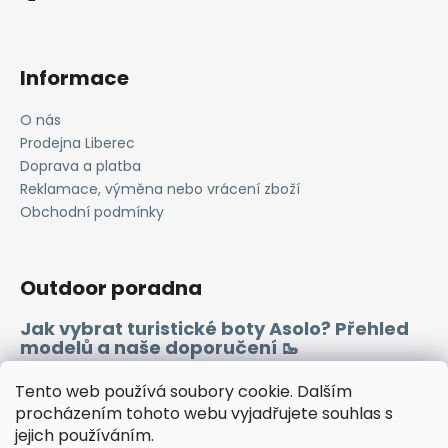
r
v
k
Informace
y
v
O nás
ý
Prodejna Liberec
p
i
Doprava a platba
s
Reklamace, výměna nebo vrácení zboží
u
Obchodní podmínky
Outdoor poradna
Jak vybrat turistické boty Asolo? Přehled
modelů a naše doporučení 🥾
Merino vlna 🐏
Tento web používá soubory cookie. Dalším
procházením tohoto webu vyjadřujete souhlas s
jejich používáním.