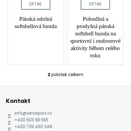
č
t
DETAIL
DETAIL
u
ů
j
Pánská odolná
Pohodlná a
e
m
softshellová bunda
prodyšná pánská
e
softshell bunda na
sportovní i oudoorové
aktivity během celého
roku
2
položek celkem
O
v
Z
l
á
á
Kontakt
d
p
a
a
info
@
windsport.cz
c
t
+420 603 181 555
í
í
+420 739 492 348
p