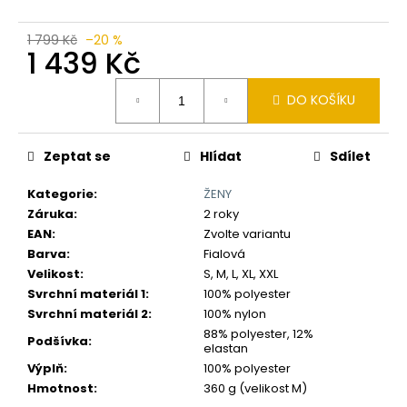
č
u
j
1 799 Kč
–20 %
1 439 Kč
e
m
Měrná
e
DO KOŠÍKU
cena:
Zeptat se
Hlídat
Sdílet
Kategorie
:
ŽENY
Záruka
:
2 roky
EAN
:
Zvolte variantu
Barva
:
Fialová
Velikost
:
S, M, L, XL, XXL
Svrchní materiál 1
:
100% polyester
Svrchní materiál 2
:
100% nylon
88% polyester, 12%
Podšívka
:
elastan
Výplň
:
100% polyester
Hmotnost
:
360 g (velikost M)