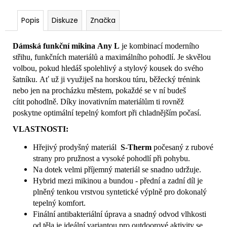
Popis
Diskuze
Značka
Dámská funkční mikina Any L
je kombinací moderního
střihu, funkčních materiálů a maximálního pohodlí. Je skvělou
volbou, pokud hledáš spolehlivý a stylový kousek do svého
šatníku. Ať už ji využiješ na horskou túru, běžecký trénink
nebo jen na procházku městem, pokaždé se v ní budeš
cítit pohodlně. Díky inovativním materiálům ti rovněž
poskytne optimální tepelný komfort při chladnějším počasí.
VLASTNOSTI:
Hřejivý prodyšný materiál
S-Therm
počesaný z rubové
strany pro pružnost a vysoké pohodlí při pohybu.
Na dotek velmi příjemný materiál se snadno udržuje.
Hybrid mezi mikinou a bundou - přední a zadní díl je
plněný tenkou vrstvou syntetické výplně pro dokonalý
tepelný komfort.
Finální antibakteriální úprava a snadný odvod vlhkosti
od těla je ideální variantou pro outdoorové aktivity se