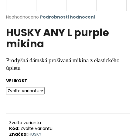
a
j
Průměrné
Neohodnoceno
Podrobnosti hodnocení
í
hodnocení
HUSKY ANY L purple
produktu
t
je
?
mikina
0,0
z
5
hvězdiček.
Prodyšná dámská prošívaná mikina z elastického
úpletu
HLEDAT
VELIKOST
D
o
p
o
r
Zvolte variantu
Kód:
Zvolte variantu
u
Značka:
HUSKY