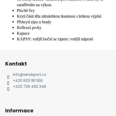
zaměřením na výkon.
Ploché švy
Krytí části těla ultralehkou tkaninou s lehkou výplní
Překrytí zipu u brady
Reflexní prvky
Kapuce
KAPSY: vnější boční se zipem | vnější náprsní
Z
á
Kontakt
p
a
info
@
windsport.cz
t
+420 603 181 555
í
+420 739 492 348
Informace